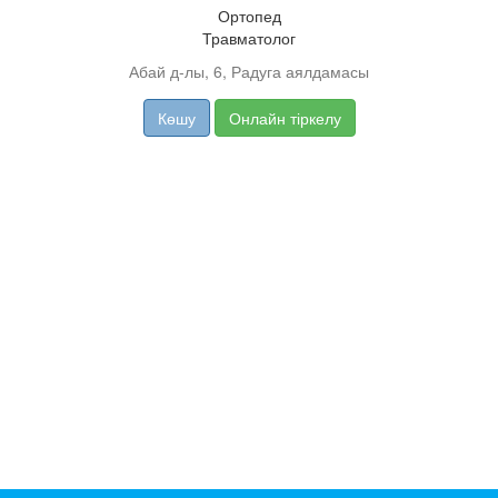
Ортопед
Травматолог
Абай д-лы, 6, Радуга аялдамасы
Көшу
Онлайн тіркелу