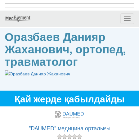
Toggl
naviga
Оразбаев Данияр
Жаханович, ортопед,
травматолог
Қай жерде қабылдайды
"DAUMED" медицина орталығы