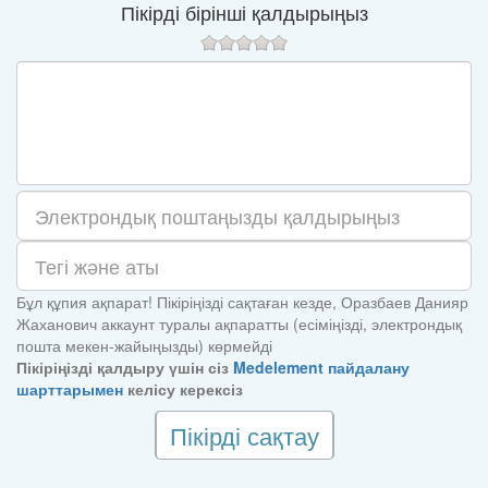
Пікірді бірінші қалдырыңыз
Бұл құпия ақпарат! Пікіріңізді сақтаған кезде, Оразбаев Данияр
Жаханович аккаунт туралы ақпаратты (есіміңізді, электрондық
пошта мекен-жайыңызды) көрмейді
Пікіріңізді қалдыру үшін сіз
Medelement пайдалану
шарттарымен
келісу керексіз
Пікірді сақтау