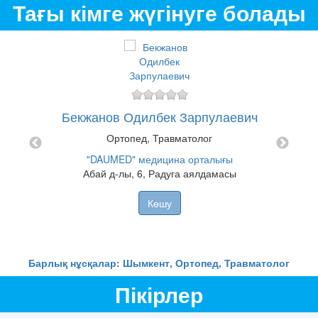
Тағы кімге жүгінуге болады
Бекжанов Одилбек Зарпулаевич
Бисей
Ортопед, Травматолог
ович
"DAUMED" медицина орталығы
"
Абай д-лы, 6, Радуга аялдамасы
Аб
T
Көшу
алығы
Барлық нұсқалар: Шымкент, Ортопед, Травматолог
Пікірлер