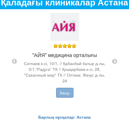
Қаладағы клиникалар Астана
цина
)
 қарсы
"АЙЯ" медицина орталығы
"Эм
Ғы
Сәтпаев к-сі, 10/1, // Қабанбай батыр д-лы,
5/1,“Радуга” ТК // Қошқарбаев к-сі, 28,
"Сказочный мир" ТК // Оптика: Жеңіс д-лы,
24
Көшу
Барлық нұсқалар: Астана