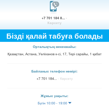
+7 701 184 8...
-
Көрсету
Бізді қалай табуға болады
Орталықтың мекенжайы:
Қазақстан, Астана, Уәліханов к-сі, 17, Тері сарайы, 1 қабат
Байланыс телефон нөмірі:
+7 701 184...
- Көрсету
Жұмыс уақыты:
Бүгін 10:00 - 19:00