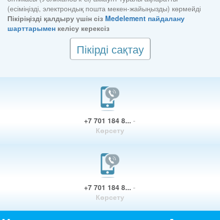
(есіміңізді, электрондық пошта мекен-жайыңызды) көрмейді
Пікіріңізді қалдыру үшін сіз
Medelement пайдалану
шарттарымен
келісу керексіз
Пікірді сақтау
+7 701 184 8...
-
Көрсету
+7 701 184 8...
-
Көрсету