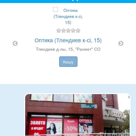
Оптика (Тлендиев к-сі, 15)
61)
Тлендиев д-лы, 15, "Рахмет" СО
Қабанба
Көшу