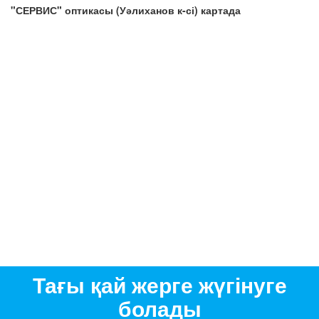
"СЕРВИС" оптикасы (Уәлиханов к-сі) картада
Тағы қай жерге жүгінуге
болады