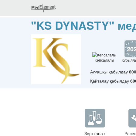
"KS DYNASTY" ме
20
Көпсалалы
Құрылға
Алғашқы қабылдау
80
Қайталау қабылдау
60
Зертхана /
Рәсім