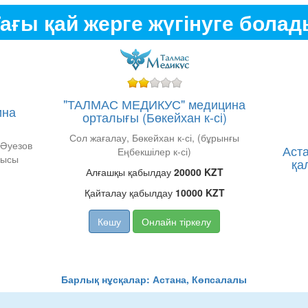
ағы қай жерге жүгінуге бола
"ТАЛМАС МЕДИКУС" медицина
ина
орталығы (Бөкейхан к-сі)
Сол жағалау, Бөкейхан к-сі, (бұрынғы
(Әуезов
Аста
Еңбекшілер к-сі)
лысы
қа
Алғашқы қабылдау
20000 KZT
Қайталау қабылдау
10000 KZT
Көшу
Онлайн тіркелу
Барлық нұсқалар: Астана, Көпсалалы