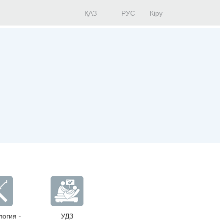
ҚАЗ
РУС
Кіру
огия -
УДЗ