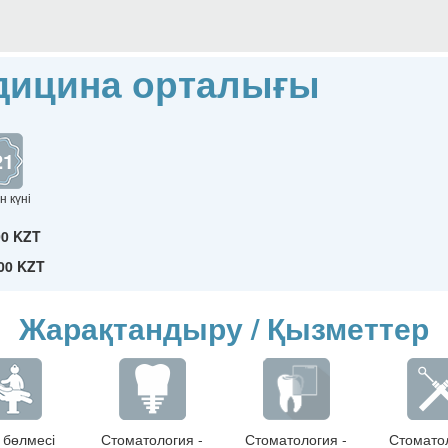
дицина орталығы
21
н күні
00 KZT
00 KZT
Жарақтандыру / Қызметтер
 бөлмесі
Стоматология -
Стоматология -
Стоматол