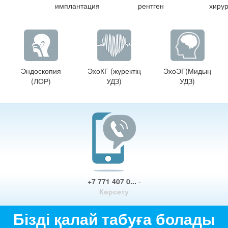
имплантация
рентген
хирур
Эндоскопия
ЭхоКГ (жүректің
ЭхоЭГ(Мидың
(ЛОР)
УДЗ)
УДЗ)
+7 771 407 0...
-
Көрсету
Бізді қалай табуға болады