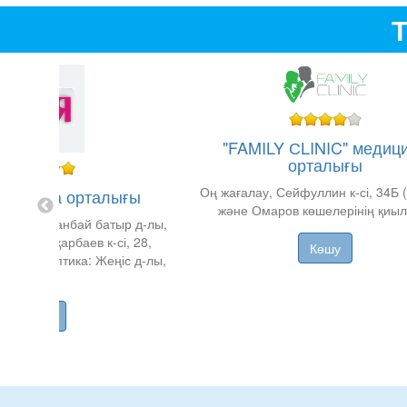
Т
"FAMILY СLINIC" медиц
орталығы
Оң жағалау, Сейфуллин к-сі, 34Б 
едицина орталығы
және Омаров көшелерінің қиы
0/1, // Қабанбай батыр д-лы,
 ТК // Қошқарбаев к-сі, 28,
Көшу
" ТК // Оптика: Жеңіс д-лы,
24
Көшу