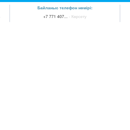
Байланыс телефон нөмірі:
4
+7 771 407...
- Көрсету