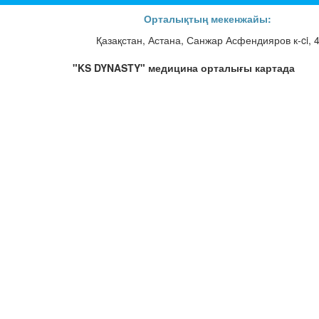
Орталықтың мекенжайы:
Қазақстан, Астана, Санжар Асфендияров к-ci, 
"KS DYNASTY" медицина орталығы картада