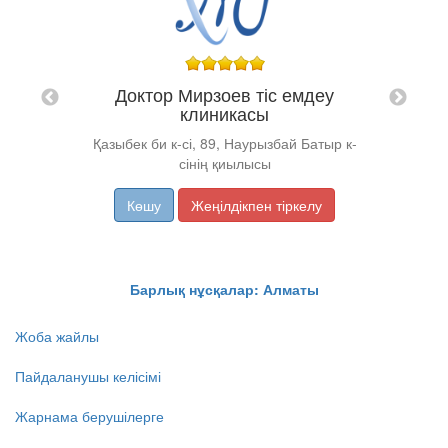
еуі
қиылысы
Доктор Мирзоев тіс емдеу
клиникасы
Қазыбек би к-сі, 89, Наурызбай Батыр к-
сінің қиылысы
Көшу
Жеңілдікпен тіркелу
Барлық нұсқалар: Алматы
Жоба жайлы
Пайдаланушы келісімі
Жарнама берушілерге