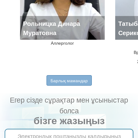
Рольницка Динара
Татыб
Муратовна
Серик
Аллерголог
В
Барлық мамандар
Егер сізде сұрақтар мен ұсыныстар
болса
бізге жазыңыз