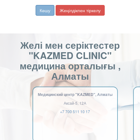
Көшу
Жеңілдікпен тіркелу
Желі мен серіктестер
"KAZMED CLINIC"
медицина орталығы ,
Алматы
Медицинский центр "KAZMED", Алматы
Аксай-5, 12А
+7 700 511 10 17