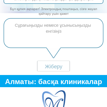
Бұл құпия ақпарат! Электрондық поштаңыз, сізге жауап
қайтару үшін қажет
Жіберу
Алматы: басқа клиникалар