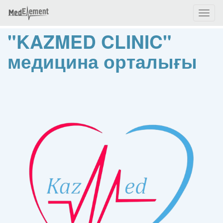
Toggl
naviga
"KAZMED CLINIC"
медицина орталығы