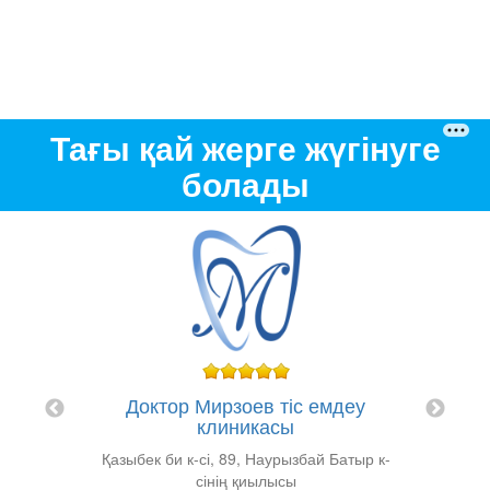
Тағы қай жерге жүгінуге
болады
"
у
сі)
Доктор Мирзоев тіс емдеу
клиникасы
Қазыбек би к-сі, 89, Наурызбай Батыр к-
сінің қиылысы