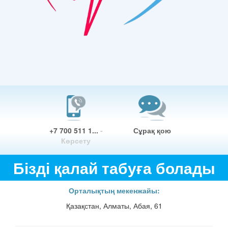
+7 700 511 1...
-
Сұрақ қою
Көрсету
Бізді қалай табуға болады
Орталықтың мекенжайы:
Қазақстан, Алматы, Абая, 61