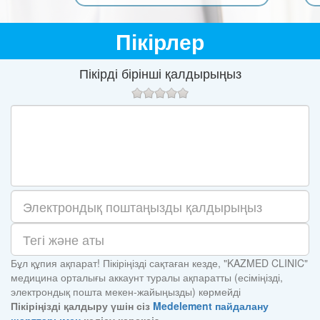
Пікірлер
Пікірді бірінші қалдырыңыз
Бұл құпия ақпарат! Пікіріңізді сақтаған кезде, "KAZMED CLINIC"
медицина орталығы аккаунт туралы ақпаратты (есіміңізді,
электрондық пошта мекен-жайыңызды) көрмейді
Пікіріңізді қалдыру үшін сіз
Medelement пайдалану