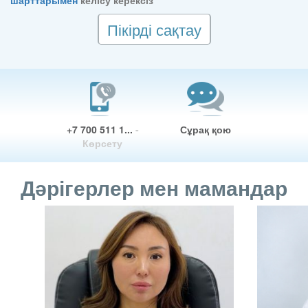
шарттарымен
келісу керексіз
Пікірді сақтау
+7 700 511 1...
-
Сұрақ қою
Көрсету
Дәрігерлер мен мамандар