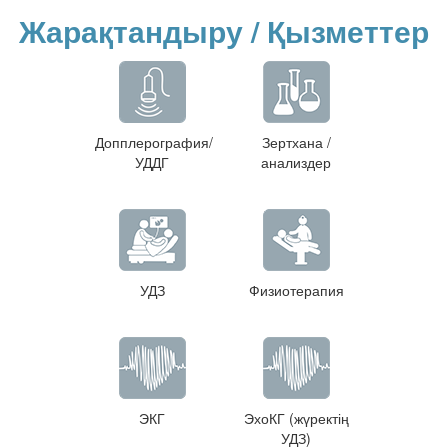
Жарақтандыру / Қызметтер
Допплерография/
Зертхана /
УДДГ
анализдер
УДЗ
Физиотерапия
ЭКГ
ЭхоКГ (жүректің
УДЗ)