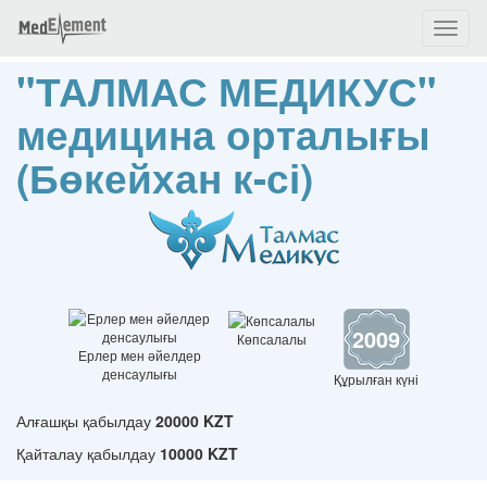
Toggl
naviga
"ТАЛМАС МЕДИКУС"
медицина орталығы
(Бөкейхан к-сі)
2009
Көпсалалы
Ерлер мен әйелдер
денсаулығы
Құрылған күні
Алғашқы қабылдау
20000 KZT
Қайталау қабылдау
10000 KZT