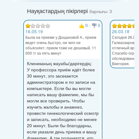
Науқастардың пікірлері
барлығы: 3
0
-
0
16.05.19
26.03.18
Была на приеме у Дощановой А., прием
Сегодня 26.03.
ведет очень быстро, ни чего не
Галиаскарова 
объясняет, прием тоже не дешевый, 11
отличный врач 
000 тг за пять минут
Спасибо огром
обследование
Клиниканың жауабы/дәрігердің:
Виктория.
У профессора приём идёт более
30 минут, это засекается
администратором и по записи на
компьютере. Если бы вы могли
написать вашу фамилию, мы бы
могли все проверить. Чтобы
изучить жалобы и анамнез,
провести гинекологический осмотр
и записать, необходимо не менее
20 минут. Были бы благодарны,
если указали день приема и вашу
фамилию. А так получается, что