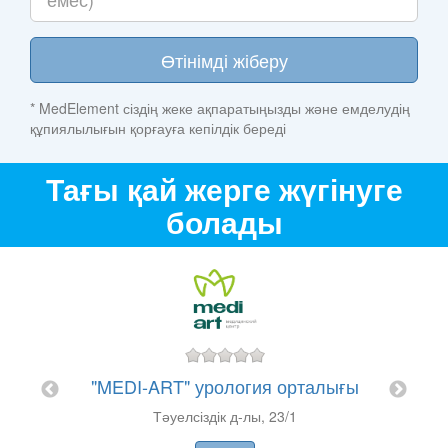
Өтінімді жіберу
* MedElement сіздің жеке ақпаратыңызды және емделудің
құпиялылығын қорғауға кепілдік береді
Тағы қай жерге жүгінуге
болады
"Т
"MEDI-ART" урология орталығы
Қонае
ицина
Тәуелсіздік д-лы, 23/1