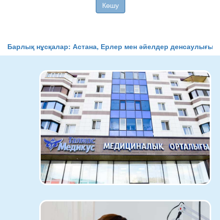
4
Көшу
T
Барлық нұсқалар: Астана, Ерлер мен әйелдер денсаулығы,