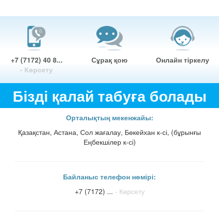
+7 (7172) 40 8...
Сұрақ қою
Онлайн тіркелу
- Көрсету
Бізді қалай табуға болады
Орталықтың мекенжайы:
Қазақстан, Астана, Сол жағалау, Бөкейхан к-сі, (бұрынғы
Еңбекшілер к-сі)
Байланыс телефон нөмірі:
+7 (7172) ...
- Көрсету