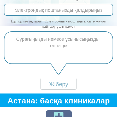
Бұл құпия ақпарат! Электрондық поштаңыз, сізге жауап
қайтару үшін қажет
Жіберу
Астана: басқа клиникалар