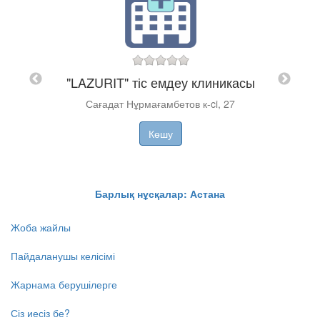
ығы"
"LAZURIT" тіс емдеу клиникасы
"AN
Сағадат Нұрмағамбетов к-ci, 27​
Оң ж
28
Көшу
Барлық нұсқалар: Астана
Жоба жайлы
Пайдаланушы келісімі
Жарнама берушілерге
Сіз иесіз бе?