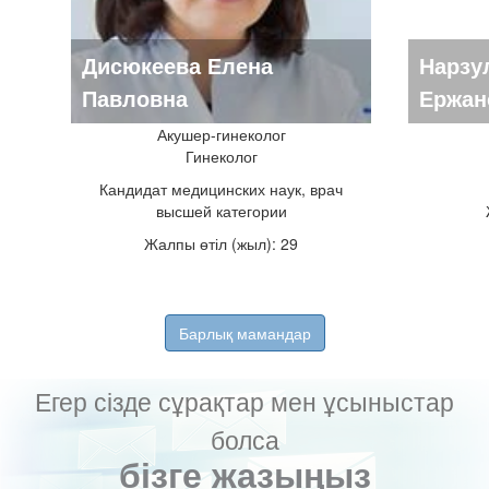
Дисюкеева Елена
Нарзу
Павловна
Ержан
Акушер-гинеколог
Гинеколог
Кандидат медицинских наук, врач
высшей категории
Жалпы өтіл (жыл): 29
Барлық мамандар
Егер сізде сұрақтар мен ұсыныстар
болса
бізге жазыңыз