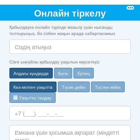
Онлайн тіркелу
Қабылдауға онлайн түрінде жазылу үшін нысанды
толтырыңыз, біз сізбен жақын арада хабарласамыз
Сізге ыңғайлы қабылдау уақытын көрсетіңіз:
Алдағы күндерде
Бүгін
Ертең
Кез-келген уақытта
Түске дейін
Түстен кейін
Уақытты таңдау