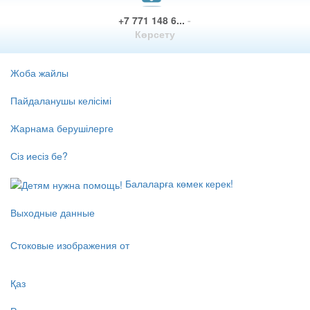
+7 771 148 6...
-
Көрсету
Жоба жайлы
Пайдаланушы келісімі
Жарнама берушілерге
Сіз иесіз бе?
Балаларға көмек керек!
Выходные данные
Стоковые изображения от
Қаз