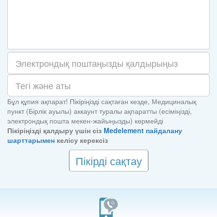
Бұл құпия ақпарат! Пікіріңізді сақтаған кезде, Медициналық
пункт (Бірлік ауылы) аккаунт туралы ақпаратты (есіміңізді,
электрондық пошта мекен-жайыңызды) көрмейді
Пікіріңізді қалдыру үшін сіз
Medelement пайдалану
шарттарымен
келісу керексіз
Пікірді сақтау