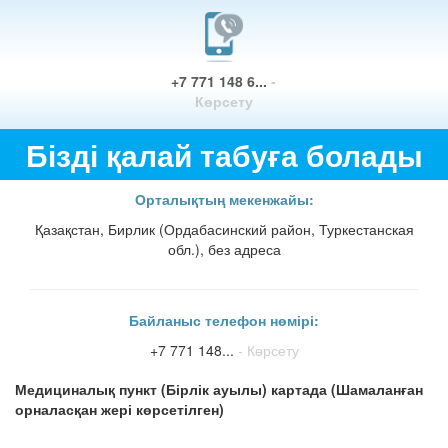
+7 771 148 6...
-
Көрсету
Бізді қалай табуға болады
Орталықтың мекенжайы:
Қазақстан, Бирлик (Ордабасинский район, Туркестанская
обл.), без адреса
Байланыс телефон нөмірі:
+7 771 148...
- Көрсету
Медициналық пункт (Бірлік ауылы) картада (Шамаланған
орналасқан жері көрсетілген)