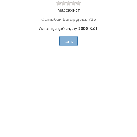
Массажист
Санқыбай Батыр д-лы, 72Б
Алғашқы қабылдау
3000 KZT
Көшу