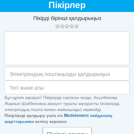
Пікірлер
Пікірді бірінші қалдырыңыз
Бұл құпия ақпарат! Пікіріңізді сақтаған кезде, Асылбекова
Жаркын Шайбековна аккаунт туралы ақпаратты (есіміңізді,
электрондық пошта мекен-жайыңызды) көрмейді
Пікіріңізді қалдыру үшін сіз
Medelement пайдалану
шарттарымен
келісу керексіз
Пікірді сақтау