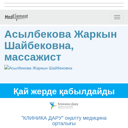
Toggl
naviga
Асылбекова Жаркын
Шайбековна,
массажист
Қай жерде қабылдайды
"КЛИНИКА ДАРУ" оңалту медицина
орталығы