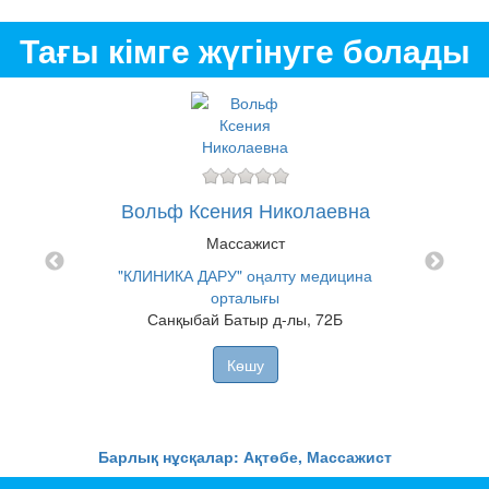
Тағы кімге жүгінуге болады
р
Вольф Ксения Николаевна
Ал
Массажист
"КЛИНИКА ДАРУ" оңалту медицина
"КЛ
цина
орталығы
Санқыбай Батыр д-лы, 72Б
Көшу
Барлық нұсқалар: Ақтөбе, Массажист