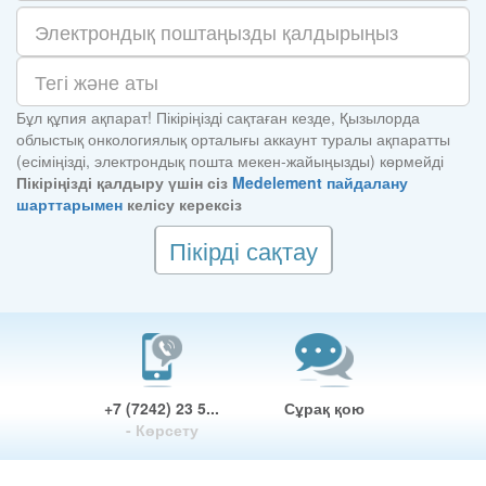
Бұл құпия ақпарат! Пікіріңізді сақтаған кезде, Қызылорда
облыстық онкологиялық орталығы аккаунт туралы ақпаратты
(есіміңізді, электрондық пошта мекен-жайыңызды) көрмейді
Пікіріңізді қалдыру үшін сіз
Medelement пайдалану
шарттарымен
келісу керексіз
Пікірді сақтау
+7 (7242) 23 5...
Сұрақ қою
- Көрсету