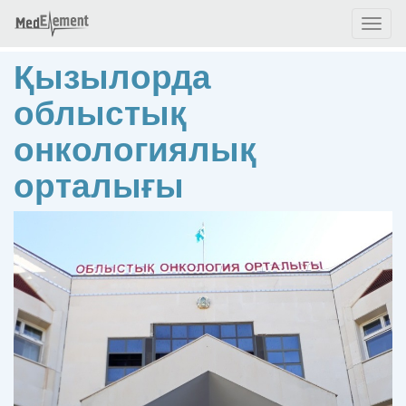
Toggl
naviga
Қызылорда
облыстық
онкологиялық
орталығы