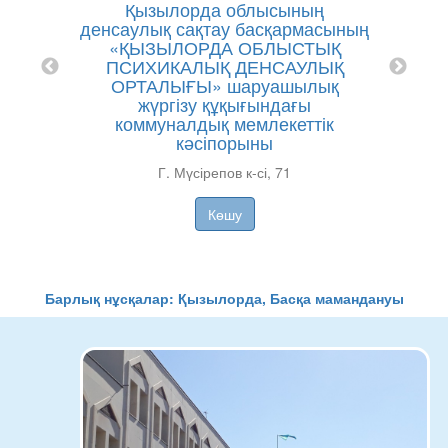
Қызылорда облысының
денсаулық сақтау басқармасының
«ҚЫЗЫЛОРДА ОБЛЫСТЫҚ
ПСИХИКАЛЫҚ ДЕНСАУЛЫҚ
ОРТАЛЫҒЫ» шаруашылық
жүргізу құқығындағы
коммуналдық мемлекеттік
кәсіпорыны
Г. Мүсірепов к-сі, 71
Көшу
Барлық нұсқалар: Қызылорда, Басқа мамандануы