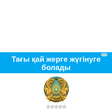
Тағы қай жерге жүгінуге
болады
Қызыл
қарсы
ғы