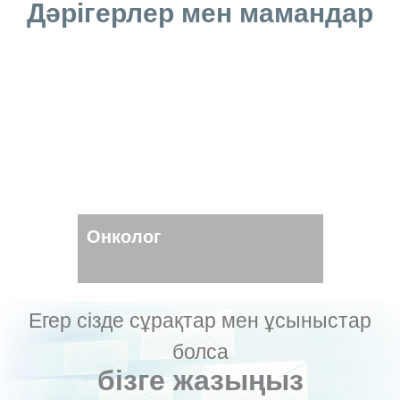
Дәрігерлер мен мамандар
Онколог
Егер сізде сұрақтар мен ұсыныстар
болса
бізге жазыңыз