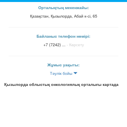
Орталықтың мекенжайы:
Қазақстан, Қызылорда, Абай к-сі, 65
Байланыс телефон нөмірі:
+7 (7242) ...
- Көрсету
Жұмыс уақыты:
Тәулік бойы
Қызылорда облыстық онкологиялық орталығы картада