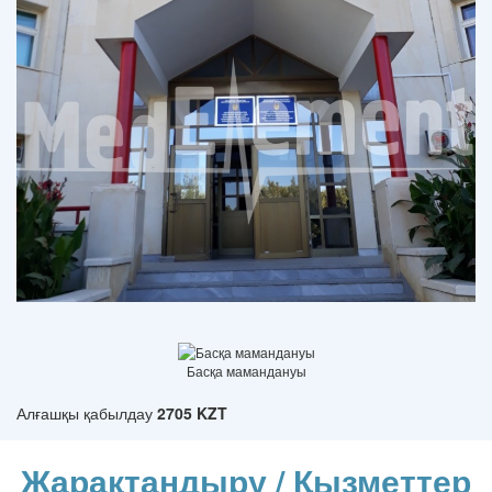
Басқа мамандануы
Алғашқы қабылдау
2705 KZT
Жарақтандыру / Қызметтер