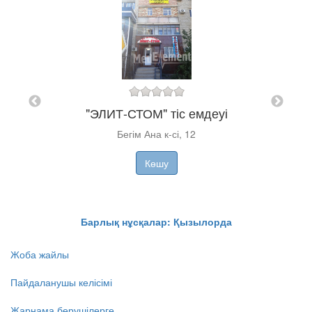
і
"
"ЭЛИТ-СТОМ" тіс емдеуі
Бегім Ана к-сі, 12
Көшу
Барлық нұсқалар: Қызылорда
Жоба жайлы
Пайдаланушы келісімі
Жарнама берушілерге