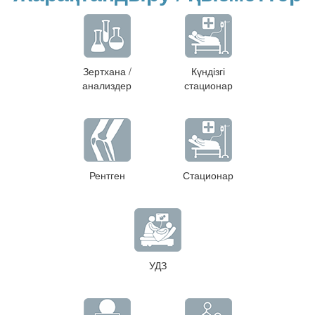
Зертхана /
Күндізгі
анализдер
стационар
Рентген
Стационар
УДЗ