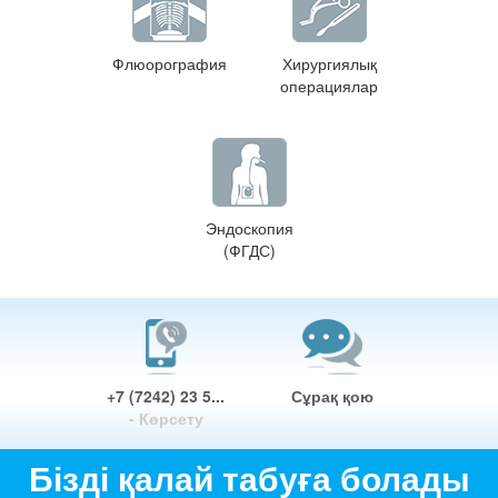
Флюорография
Хирургиялық
операциялар
Эндоскопия
(ФГДС)
+7 (7242) 23 5...
Сұрақ қою
- Көрсету
Бізді қалай табуға болады