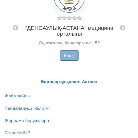
AL
"MED
"ДЕНСАУЛЫҚ-АСТАНА" медицина
орталығы
Оң жағалау, Кенесары к-сі, 52
Көшу
Барлық нұсқалар: Астана
Жоба жайлы
Пайдаланушы келісімі
Жарнама берушілерге
Сіз иесіз бе?