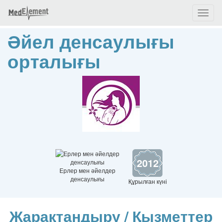
Toggl
naviga
Әйел денсаулығы
орталығы
2012
Ерлер мен әйелдер
денсаулығы
Құрылған күні
Жарақтандыру / Қызметтер