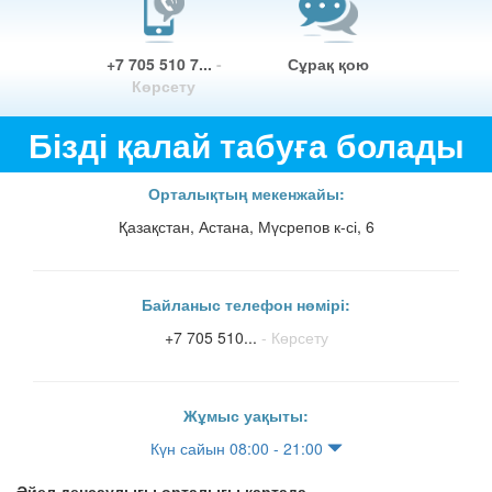
+7 705 510 7...
-
Сұрақ қою
Көрсету
Бізді қалай табуға болады
Орталықтың мекенжайы:
Қазақстан, Астана, Мүсрепов к-сі, 6
Байланыс телефон нөмірі:
+7 705 510...
- Көрсету
Жұмыс уақыты:
Күн сайын 08:00 - 21:00
Әйел денсаулығы орталығы картада