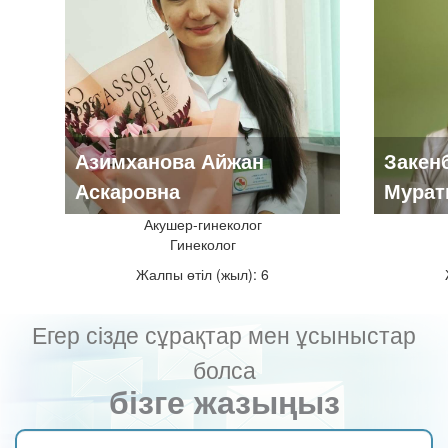
Азимханова Айжан
Закен
Аскаровна
Мурат
Акушер-гинеколог
Гинеколог
Жалпы өтіл (жыл): 6
Егер сізде сұрақтар мен ұсыныстар
болса
бізге жазыңыз