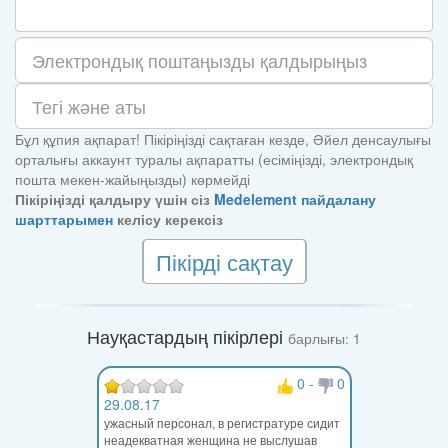
Бұл құпия ақпарат! Пікіріңізді сақтаған кезде, Әйел денсаулығы
орталығы аккаунт туралы ақпаратты (есіміңізді, электрондық
пошта мекен-жайыңызды) көрмейді
Пікіріңізді қалдыру үшін сіз
Medelement пайдалану
шарттарымен
келісу керексіз
Пікірді сақтау
Науқастардың пікірлері
барлығы: 1
0
-
0
29.08.17
ужасный персонал, в регистратуре сидит
неадекватная женщина не выслушав