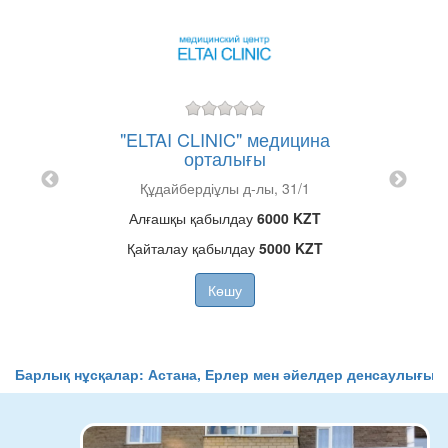
"ТА
о
"ELTAI CLINIC" медицина
Сол 
орталығы
талығы
А
Құдайбердіұлы д-лы, 31/1
Қ
Алғашқы қабылдау
6000 KZT
Қайталау қабылдау
5000 KZT
Көшу
Барлық нұсқалар: Астана, Ерлер мен әйелдер денсаулығы