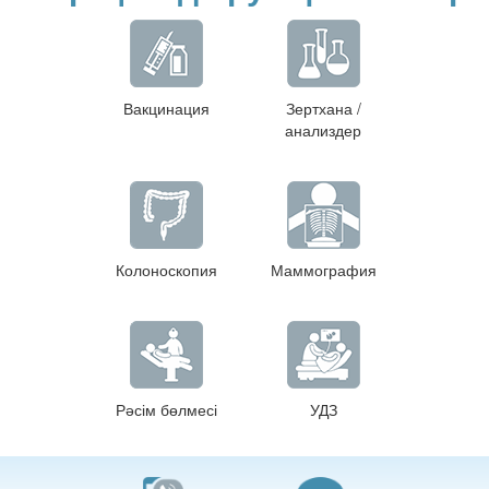
Вакцинация
Зертхана /
анализдер
Колоноскопия
Маммография
Рәсім бөлмесі
УДЗ