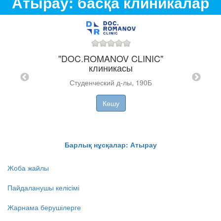
Атырау: басқа клиникалар
"DOC.ROMANOV CLINIC"
клиникасы
зма
Студенческий д-лы, 190Б
"N&K 
 Д (ЖК
Көшу
ZT
T
Барлық нұсқалар: Атырау
Жоба жайлы
Пайдаланушы келісімі
Жарнама берушілерге