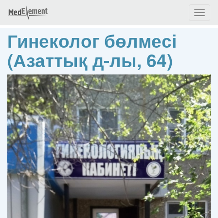
Toggl
naviga
Гинеколог бөлмесі
(Азаттық д-лы, 64)