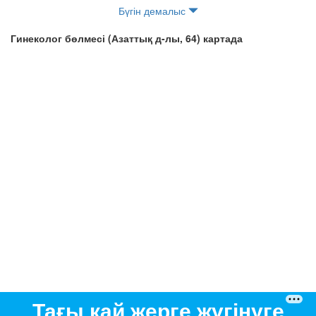
Бүгін демалыс
Гинеколог бөлмесі (Азаттық д-лы, 64) картада
Тағы қай жерге жүгінуге