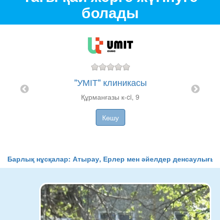
болады
ИТЯ"
"УМІТ" клиникасы
Құрманғазы к-ci, 9
Гин
Көшу
Барлық нұсқалар: Атырау, Ерлер мен әйелдер денсаулығы