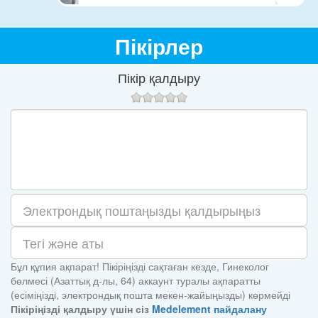
Пікірлер
Пікір қалдыру
Бұл құпия ақпарат! Пікіріңізді сақтаған кезде, Гинеколог
бөлмесі (Азаттық д-лы, 64) аккаунт туралы ақпаратты
(есіміңізді, электрондық пошта мекен-жайыңызды) көрмейді
Пікіріңізді қалдыру үшін сіз
Medelement пайдалану