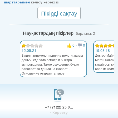
шарттарымен
келісу керексіз
Пікірді сақтау
Науқастардың пікірлері
барлығы: 2
0
-
0
12.05.21
19.08.18
Зашли, гинеколог приняла нехотя, взяла
Доктор Майя, о
деньги, сделала осмотр и быстро
Маган жаксы к
выпроводила. Такое ощущение, будто
карай осы киси
работает за деньги на скорость.
баргым келмей
Отношение отвратительное.
+7 (7122) 25 0...
- Көрсету