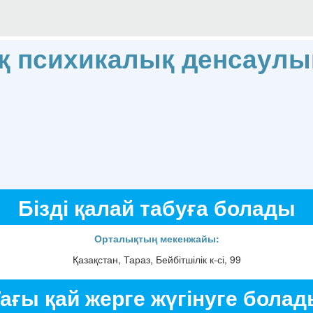
 психикалық денсаулы
Бізді қалай табуға болады
Орталықтың мекенжайы:
Қазақстан, Тараз, Бейбітшілік к-сі, 99
ағы қай жерге жүгінуге бола