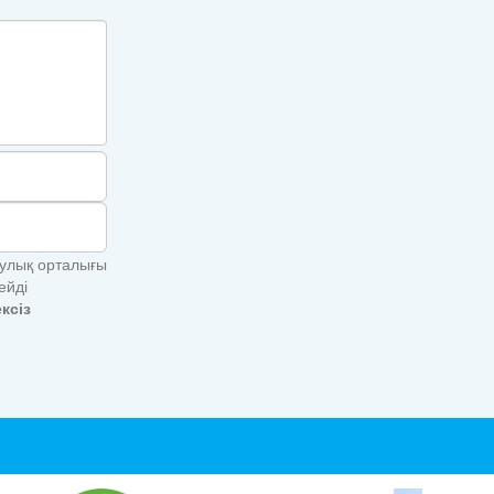
аулық орталығы
ейді
ксіз