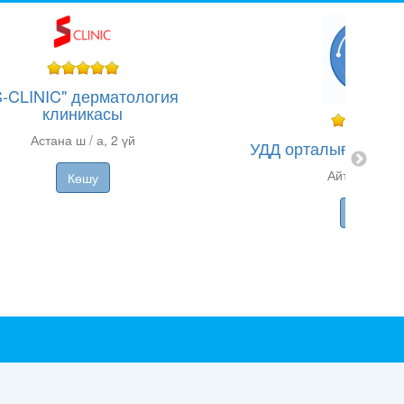
S-CLINIC" дерматология
клиникасы
Астана ш / а, 2 үй
УДД орталығы (Айтие
Айтиев к-сі, 
Көшу
Көшу