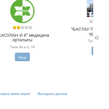
"БАСТАУ-ТАРАЗ" 
орталығы
ЖАСУЛАН И К" медицина
орталығы
Телецентр 2
Төле би к-сі, 16
Көшу
Көшу
ларға көмек керек!
Выходные данные