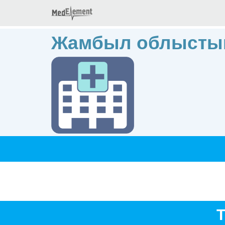
Жамбыл облыстық
Т