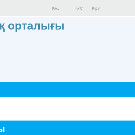
ҚАЗ
РУС
Кіру
қ орталығы
ды