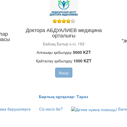
Доктора АБДУАЛИЕВ медицина
лар
орталығы
насы
"
Байзақ Батыр к-сі, 162
Алғашқы қабылдау
5000 KZT
Қайталау қабылдау
1000 KZT
Көшу
Барлық нұсқалар: Тараз
ма берушілерге
Сіз иесіз бе?
Бала