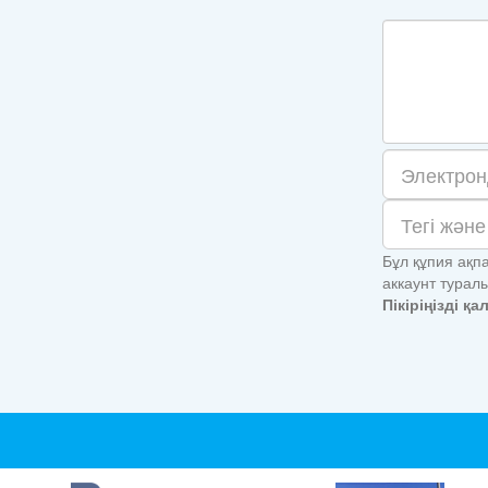
Бұл құпия ақп
аккаунт турал
Пікіріңізді қ