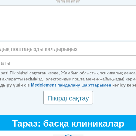
арат! Пікіріңізді сақтаған кезде, Жамбыл облыстық психикалық денс
ы ақпаратты (есіміңізді, электрондық пошта мекен-жайыңызды) көрм
алдыру үшін сіз
Medelement пайдалану шарттарымен
келісу кере
Пікірді сақтау
Тараз: басқа клиникалар