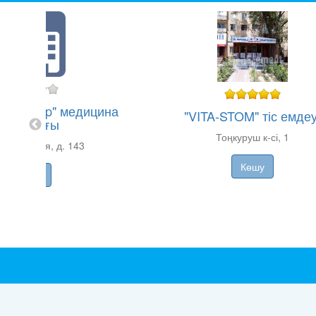
cal Group" медицина
"VITA-STOM" тіс емдеу
орталығы
Тоңкуруш к-сі, 1
ашкентская, д. 143
Көшу
Көшу