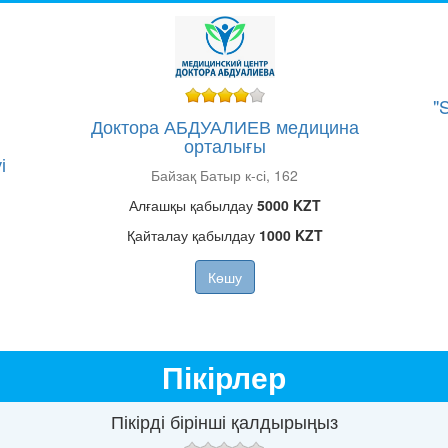
"
Доктора АБДУАЛИЕВ медицина
орталығы
і
Байзақ Батыр к-сі, 162
Алғашқы қабылдау
5000 KZT
Қайталау қабылдау
1000 KZT
Көшу
Пікірлер
Пікірді бірінші қалдырыңыз