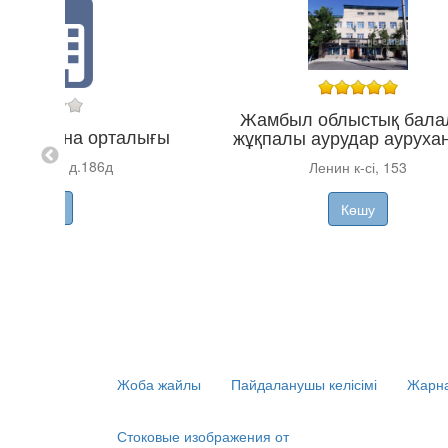
Жамбыл облыстық бала
 медицина орталығы
жұқпалы аурудар ауруха
 Жамбыла, д.186д
Ленин к-сі, 153
Көшу
Көшу
Жоба жайлы
Пайдаланушы келісімі
Жарна
Стоковые изображения от