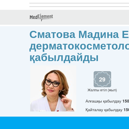
Сматова Мадина Е
дерматокосметоло
қабылдайды
29
Жалпы өтіл (жыл)
Алғашқы қабылдау
15
Қайталау қабылдау
15