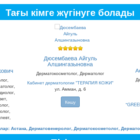
Тағы кімге жүгінуге болады
Дюсембаева Айгуль
Алшингазыновна
А
кович
Дерматокосметолог, Дерматолог
Д
лог,
Кабинет дерматологии "ТЕРАПИЯ КОЖИ"
атолог,
ул. Амман, д. 6
диолог,
вет,
Көшу
"GREEN
олог,
олог,
певт,
лар: Астана, Дерматовенеролог, Дерматокосметолог, Дермато
ылыми-