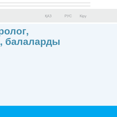
ҚАЗ
РУС
Кіру
ролог,
г, балаларды