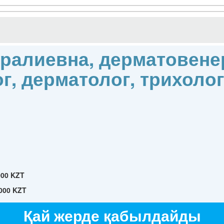
ралиевна, дерматовене
г, дерматолог, трихоло
000 KZT
000 KZT
Қай жерде қабылдайды