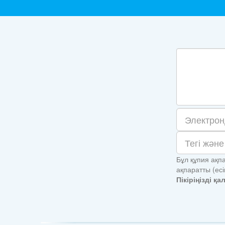
ул. Куйши Дина, д. 9
Көшу
Бұл құпия ақпа
ақпаратты (ес
Пікіріңізді қ