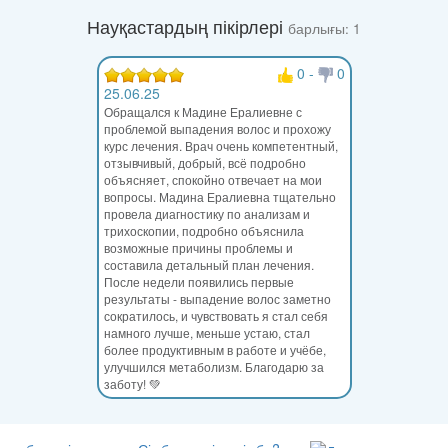
Науқастардың пікірлері
барлығы: 1
0
-
0
25.06.25
Обращался к Мадине Ералиевне с
проблемой выпадения волос и прохожу
курс лечения. Врач очень компетентный,
отзывчивый, добрый, всё подробно
объясняет, спокойно отвечает на мои
вопросы. Мадина Ералиевна тщательно
провела диагностику по анализам и
трихоскопии, подробно объяснила
возможные причины проблемы и
составила детальный план лечения.
После недели появились первые
результаты - выпадение волос заметно
сократилось, и чувствовать я стал себя
намного лучше, меньше устаю, стал
более продуктивным в работе и учёбе,
улучшился метаболизм. Благодарю за
заботу! 💚