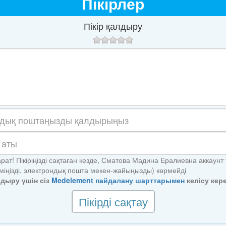
Пікірлер
Пікір қалдыру
рат! Пікіріңізді сақтаған кезде, Сматова Мадина Ералиевна аккаунт
іміңізді, электрондық пошта мекен-жайыңызды) көрмейді
алдыру үшін сіз
Medelement пайдалану шарттарымен
келісу кере
Пікірді сақтау