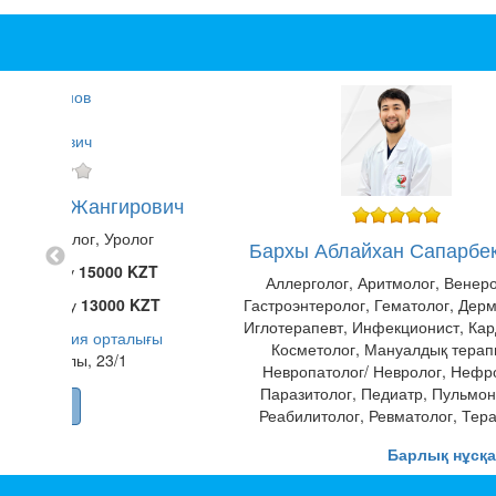
 Ануар Жангирович
лог, Онколог, Уролог
Бархы Аблайхан Сапарбе
 қабылдау
15000 KZT
Аллерголог, Аритмолог, Венеро
у қабылдау
13000 KZT
Гастроэнтеролог, Гематолог, Дерм
Иглотерапевт, Инфекционист, Кар
T" урология орталығы
Косметолог, Мануалдық терап
лсіздік д-лы, 23/1
Невропатолог/ Невролог, Нефр
Паразитолог, Педиатр, Пульмон
Көшу
Реабилитолог, Ревматолог, Тера
Эндокринолог
Барлық нұсқа
"Эмирмед" Денсаулық Сақтау Ғ
Зерттеу институты