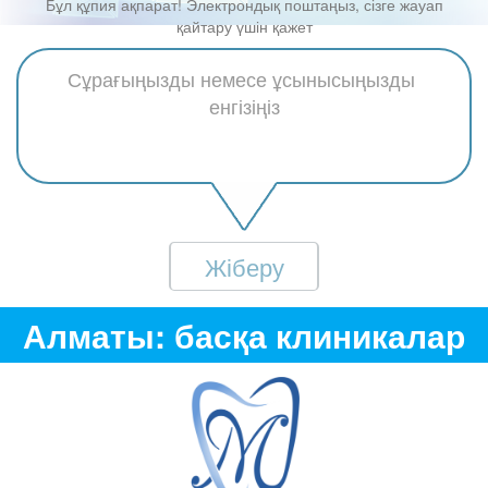
Бұл құпия ақпарат! Электрондық поштаңыз, сізге жауап
қайтару үшін қажет
Жіберу
Алматы: басқа клиникалар