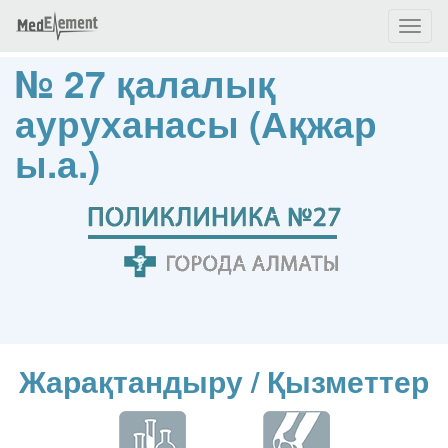
Toggl
naviga
№ 27 қалалық
ауруханасы (Ақжар
ы.а.)
Жарақтандыру / Қызметтер