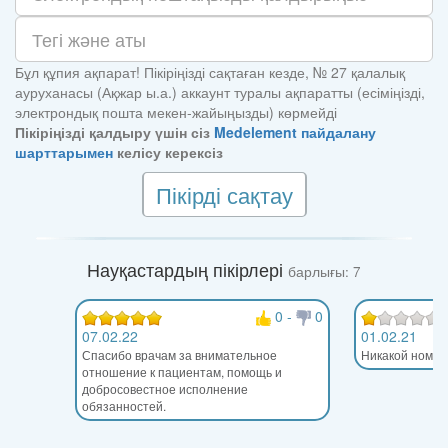
Бұл құпия ақпарат! Пікіріңізді сақтаған кезде, № 27 қалалық
ауруханасы (Ақжар ы.а.) аккаунт туралы ақпаратты (есіміңізді,
электрондық пошта мекен-жайыңызды) көрмейді
Пікіріңізді қалдыру үшін сіз
Medelement пайдалану
шарттарымен
келісу керексіз
Пікірді сақтау
Науқастардың пікірлері
барлығы: 7
0
-
0
07.02.22
01.02.21
Спасибо врачам за внимательное
Никакой номер 
отношение к пациентам, помощь и
добросовестное исполнение
обязанностей.