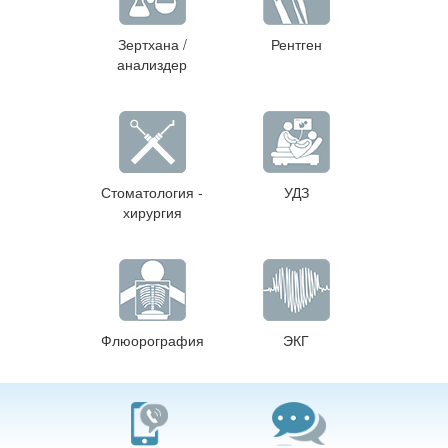
Зертхана /
Рентген
анализдер
Стоматология -
УДЗ
хирургия
Флюорография
ЭКГ