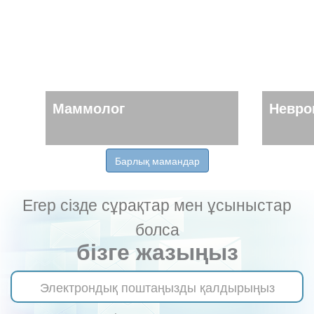
Маммолог
Невро
Барлық мамандар
Егер сізде сұрақтар мен ұсыныстар
болса
бізге жазыңыз