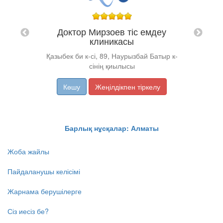
"Т
алығы
Доктор Мирзоев тіс емдеу
клиникасы
Қазыбек би к-сі, 89, Наурызбай Батыр к-
сінің қиылысы
Көшу
Жеңілдікпен тіркелу
Барлық нұсқалар: Алматы
Жоба жайлы
Пайдаланушы келісімі
Жарнама берушілерге
Сіз иесіз бе?