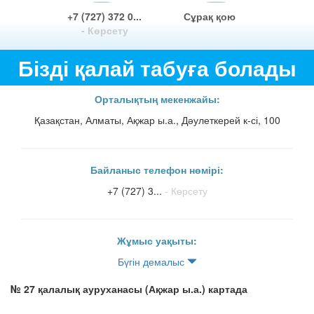
+7 (727) 372 0...
Сұрақ қою
- Көрсету
Бізді қалай табуға болады
Орталықтың мекенжайы:
Қазақстан, Алматы, Ақжар ы.а., Дәулеткерей к-сі, 100
Байланыс телефон нөмірі:
+7 (727) 3...
- Көрсету
Жұмыс уақыты:
Бүгін демалыс
№ 27 қалалық ауруханасы (Ақжар ы.а.) картада