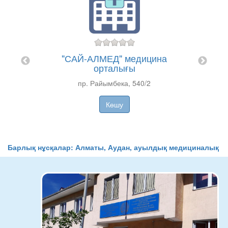
Дәрі
 Қуат
ауыл
"САЙ-АЛМЕД" медицина
орталығы
Тәу
пр. Райымбека, 540/2
Көшу
Барлық нұсқалар: Алматы, Аудан, ауылдық медициналық м