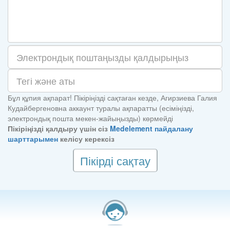
Бұл құпия ақпарат! Пікіріңізді сақтаған кезде, Агирзиева Галия
Кудайбергеновна аккаунт туралы ақпаратты (есіміңізді,
электрондық пошта мекен-жайыңызды) көрмейді
Пікіріңізді қалдыру үшін сіз
Medelement пайдалану
шарттарымен
келісу керексіз
Пікірді сақтау