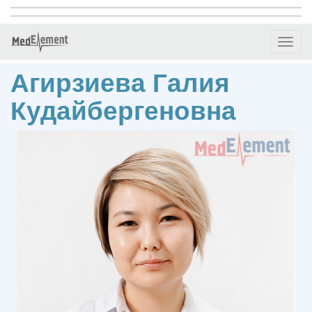
Toggl
naviga
Агирзиева Галия
Кудайбергеновна