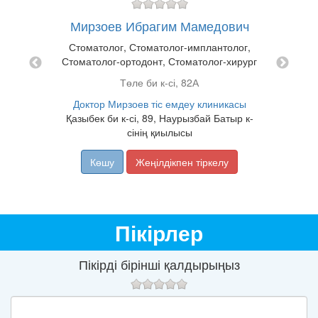
атолог,
Мирзоев Ибрагим Мамедович
Ис
ZT
Стоматолог, Стоматолог-имплантолог,
T
Стоматолог-ортодонт, Стоматолог-хирург
Смағұ
ақ ы.а.)
Төле би к-сі, 82А
жән
Қабанба
Доктор Мирзоев тіс емдеу клиникасы
Қазыбек би к-сі, 89, Наурызбай Батыр к-
сінің қиылысы
Көшу
Жеңілдікпен тіркелу
Пікірлер
Пікірді бірінші қалдырыңыз