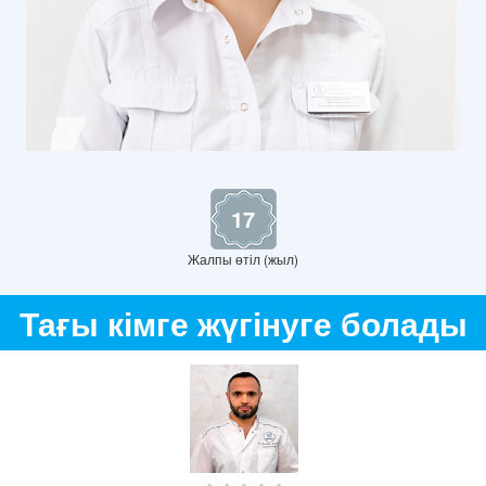
17
Жалпы өтіл (жыл)
Тағы кімге жүгінуге болады