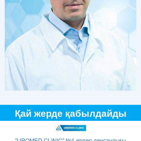
Қай жерде қабылдайды
"UROMED CLINIC" №1 ерлер денсаулығы