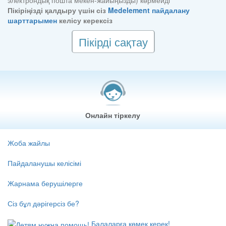
Пікіріңізді қалдыру үшін сіз
Medelement пайдалану
шарттарымен
келісу керексіз
Пікірді сақтау
Онлайн тіркелу
Жоба жайлы
Пайдаланушы келісімі
Жарнама берушілерге
Сіз бұл дәрігерсіз бе?
Балаларға көмек керек!