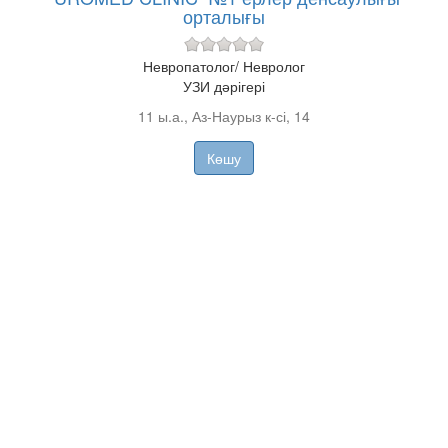
орталығы
Невропатолог/ Невролог
УЗИ дәрігері
11 ы.а., Аз-Наурыз к-сі, 14
Көшу