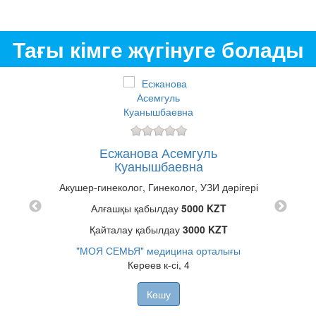
Тағы кімге жүгінуге болады
Есжанова Асемгуль
т
Куанышбаевна
Куа
Акушер-гинеколог, Гинеколог, УЗИ дәрігері
Алғашқы қабылдау
5000 KZT
цина
Қайталау қабылдау
3000 KZT
Молд
"МОЯ СЕМЬЯ" медицина орталығы
Кереев к-сі, 4
Көшу