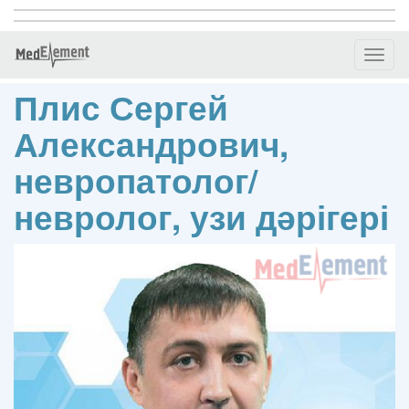
Toggl
naviga
Плис Сергей
Александрович,
невропатолог/
невролог, узи дәрігері