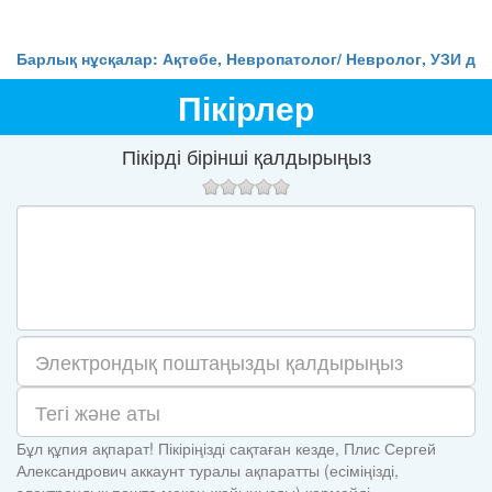
Барлық нұсқалар: Ақтөбе, Невропатолог/ Невролог, УЗИ дәр
Пікірлер
Пікірді бірінші қалдырыңыз
Бұл құпия ақпарат! Пікіріңізді сақтаған кезде, Плис Сергей
Александрович аккаунт туралы ақпаратты (есіміңізді,
электрондық пошта мекен-жайыңызды) көрмейді