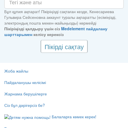
Бұл құпия ақпарат! Пікіріңізді сақтаған кезде, Кенесариева
Гульвира Сейсеновна аккаунт туралы ақпаратты (есіміңізді,
электрондық пошта мекен-жайыңызды) көрмейді
Пікіріңізді қалдыру үшін сіз
Medelement пайдалану
шарттарымен
келісу керексіз
Пікірді сақтау
Жоба жайлы
Пайдаланушы келісімі
Жарнама берушілерге
Сіз бұл дәрігерсіз бе?
Балаларға көмек керек!