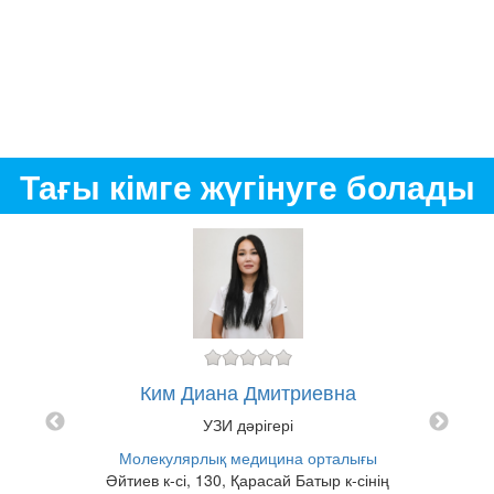
Тағы кімге жүгінуге болады
ович
Жума
Ким Диана Дмитриевна
№1 Қ
УЗИ дәрігері
Молекулярлық медицина орталығы
Әйтиев к-сі, 130, Қарасай Батыр к-сінің