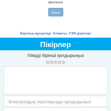
қиылысы
Көшу
Барлық нұсқалар: Алматы, УЗИ дәрігері
Пікірлер
Пікірді бірінші қалдырыңыз