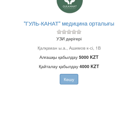
"ГУЛЬ-КАНАТ" медицина орталығы
УЗИ дәрігері
Қалқаман ы.а., Ашимов к-сі, 1В
Алғашқы қабылдау
5000 KZT
Қайталау қабылдау
4000 KZT
Көшу