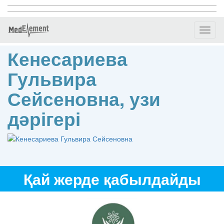
Toggl
naviga
Кенесариева
Гульвира
Сейсеновна, узи
дәрігері
Қай жерде қабылдайды