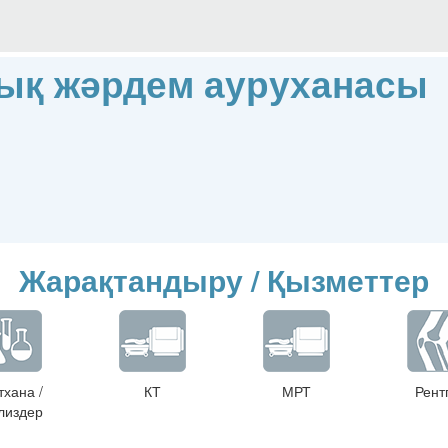
ық жәрдем ауруханасы
Жарақтандыру / Қызметтер
тхана /
КТ
МРТ
Рент
лиздер