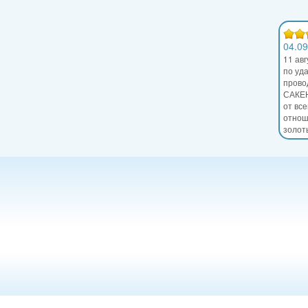
04.09
11 ав
по уд
прово
САКЕН
от все
отнош
золот