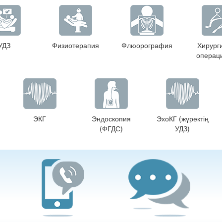
УДЗ
Физиотерапия
Флюорография
Хирург
операц
ЭКГ
Эндоскопия
ЭхоКГ (жүректің
(ФГДС)
УДЗ)