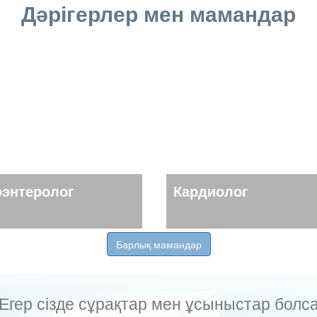
Дәрігерлер мен мамандар
оэнтеролог
Кардиолог
Барлық мамандар
Егер сізде сұрақтар мен ұсыныстар болс