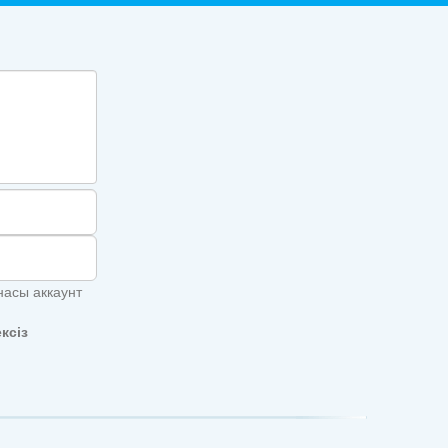
насы аккаунт
ксіз