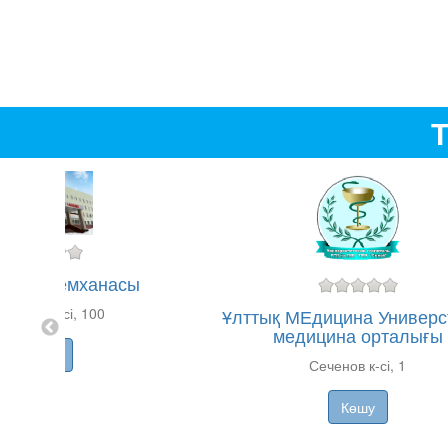
Т
лалық емханасы
Ұлттық МЕдицина Универст
мақаев к-сі, 100
медицина орталығы
Көшу
Сеченов к-сі, 1
Көшу