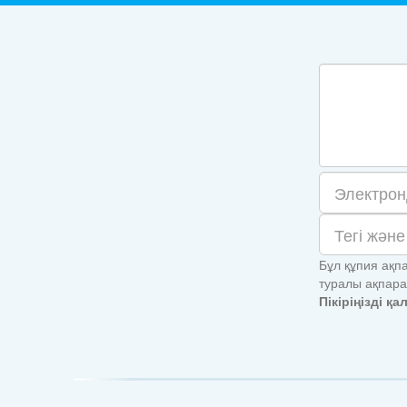
Бұл құпия ақп
туралы ақпара
Пікіріңізді қ