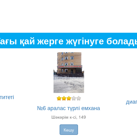
ағы қай жерге жүгінуге бола
итеті
диа
№6 аралас түрлі емхана
Шәкәрім к-сі, 149
Көшу