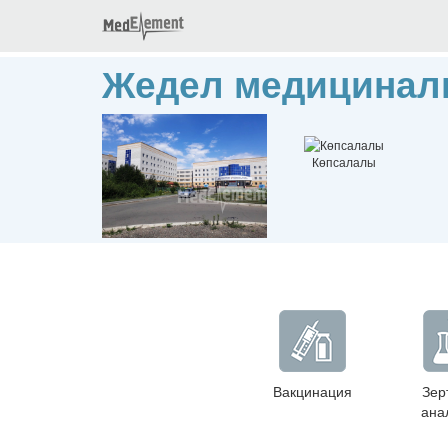
Жедел медицинал
Көпсалалы
Вакцинация
Зер
ана