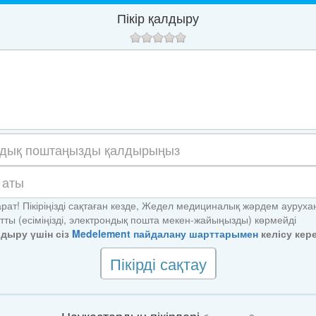
Пікір қалдыру
арат! Пікіріңізді сақтаған кезде, Жедел медициналық жәрдем ауруха
тты (есіміңізді, электрондық пошта мекен-жайыңызды) көрмейді
алдыру үшін сіз
Medelement пайдалану шарттарымен
келісу кере
Пікірді сақтау
Науқастардың пікірлері