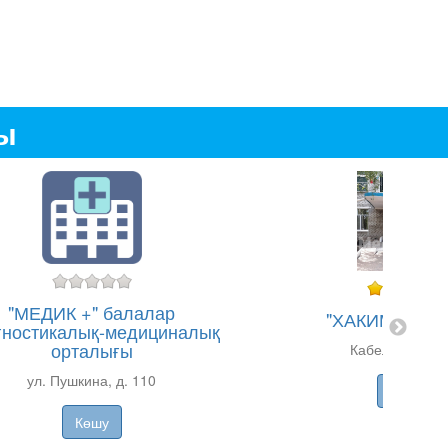
ды
"МЕДИК +" балалар
"ХАКИМ" емха
гностикалық-медициналық
орталығы
Кабельный к-сі
ул. Пушкина, д. 110
Көшу
Көшу