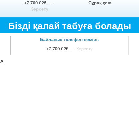
+7 700 025 ...
-
Сұрақ қою
Көрсету
Бізді қалай табуға болады
Байланыс телефон нөмірі:
+7 700 025...
- Көрсету
да