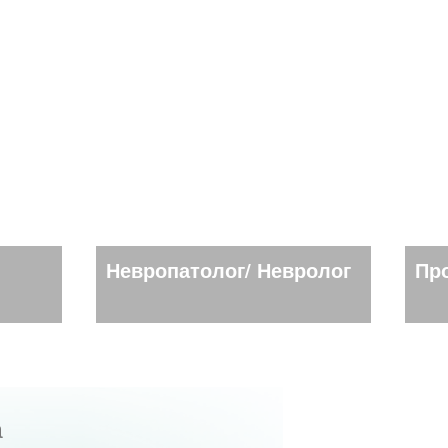
Невропатолог/ Невролог
Пр
а