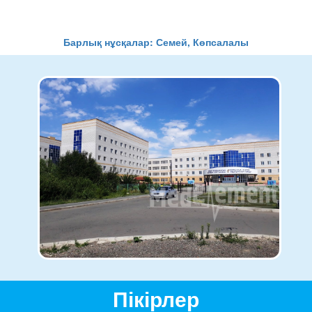
Барлық нұсқалар: Семей, Көпсалалы
Пікірлер