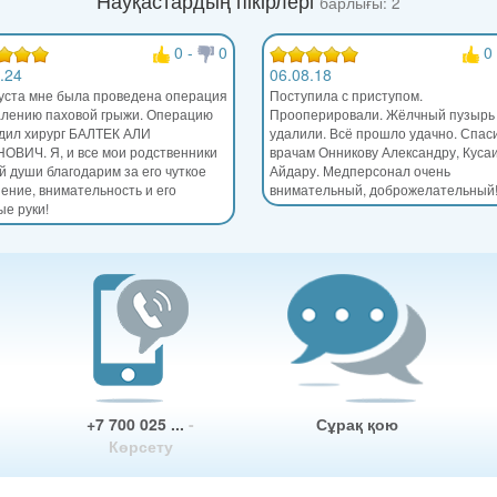
барлығы: 2
0
-
0
0
.24
06.08.18
густа мне была проведена операция
Поступила с приступом.
алению паховой грыжи. Операцию
Прооперировали. Жёлчный пузырь
дил хирург БАЛТЕК АЛИ
удалили. Всё прошло удачно. Спас
ОВИЧ. Я, и все мои родственники
врачам Онникову Александру, Куса
й души благодарим за его чуткое
Айдару. Медперсонал очень
ение, внимательность и его
внимательный, доброжелательный
ые руки!
+7 700 025 ...
-
Сұрақ қою
Көрсету