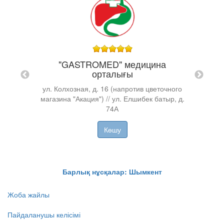
"Э
на
"GASTROMED" медицина
і)
орталығы
д-лы
ул. Колхозная, д. 16 (напротив цветочного
А
T
магазина "Акация") // ул. Елшибек батыр, д.
74А
Көшу
Барлық нұсқалар: Шымкент
Жоба жайлы
Пайдаланушы келісімі