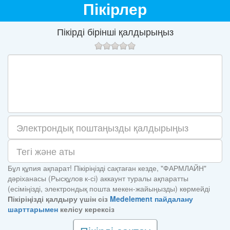
Пікірлер
Пікірді бірінші қалдырыңыз
Бұл құпия ақпарат! Пікіріңізді сақтаған кезде, "ФАРМЛАЙН"
дәріханасы (Рысқұлов к-сі) аккаунт туралы ақпаратты
(есіміңізді, электрондық пошта мекен-жайыңызды) көрмейді
Пікіріңізді қалдыру үшін сіз
Medelement пайдалану
шарттарымен
келісу керексіз