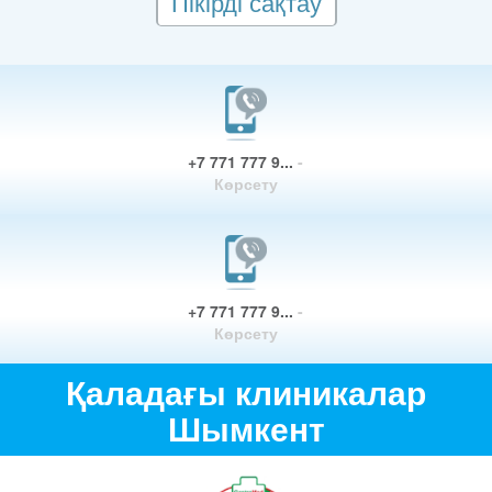
Пікірді сақтау
+7 771 777 9...
-
Көрсету
+7 771 777 9...
-
Көрсету
Қаладағы клиникалар
Шымкент