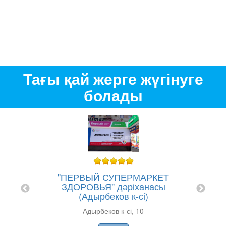
Тағы қай жерге жүгінуге
болады
"ПЕРВЫЙ СУПЕРМАРКЕТ
ЗДОРОВЬЯ" дәріханасы
(Адырбеков к-сі)
асы
Адырбеков к-сі, 10