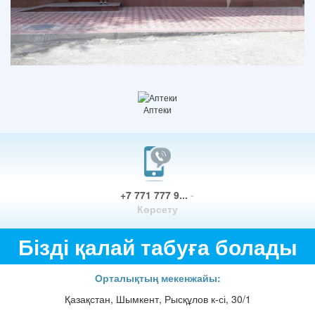
Аптеки
+7 771 777 9...
-
Көрсету
Бізді қалай табуға болады
Орталықтың мекенжайы:
Қазақстан, Шымкент, Рысқұлов к-сі, 30/1