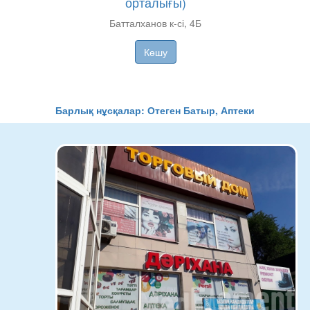
орталығы)
Батталханов к-сі, 4Б
Көшу
Барлық нұсқалар: Отеген Батыр, Аптеки