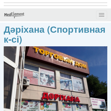
Toggl
naviga
Дәріхана (Спортивная
к-сі)