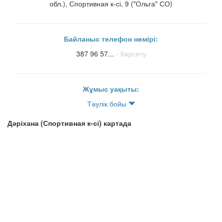
обл.), Спортивная к-сі, 9 ("Ольга" СО)
Байланыс телефон нөмірі:
387 96 57...
- Көрсету
Жұмыс уақыты:
Тәулік бойы
Дәріхана (Спортивная к-сі) картада