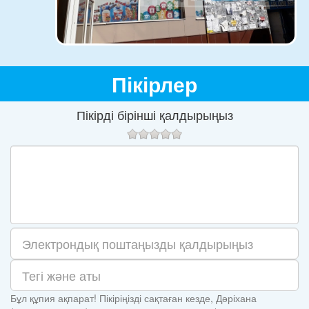
Пікірлер
Пікірді бірінші қалдырыңыз
Бұл құпия ақпарат! Пікіріңізді сақтаған кезде, Дәріхана