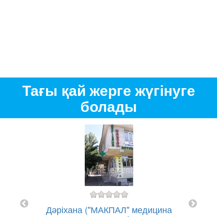
Тағы қай жерге жүгінуге
болады
асы
7
Дәріхана ("МАКПАЛ" медицина