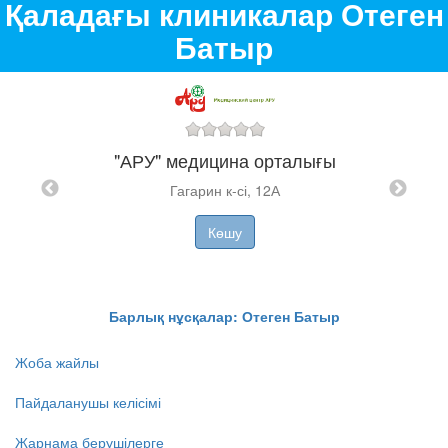
Қаладағы клиникалар Отеген
Батыр
"АРУ" медицина орталығы
Гагарин к-сі, 12А
"MYD
Көшу
уі
Барлық нұсқалар: Отеген Батыр
Жоба жайлы
Пайдаланушы келісімі
Жарнама берушілерге