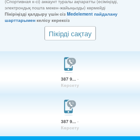
(Спортивная к-сі) аккаунт туралы ақпаратты (есіміңізді,
электрондық пошта мекен-жайыңызды) көрмейді
Пікіріңізді қалдыру үшін сіз
Medelement пайдалану
шарттарымен
келісу керексіз
Пікірді сақтау
387 9...
-
Көрсету
387 9...
-
Көрсету