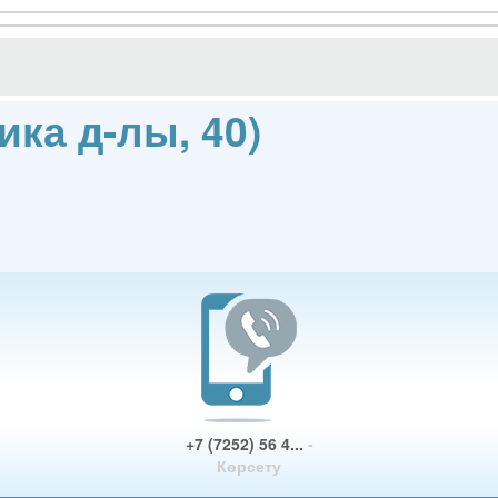
ика д-лы, 40)
+7 (7252) 56 4...
-
Көрсету