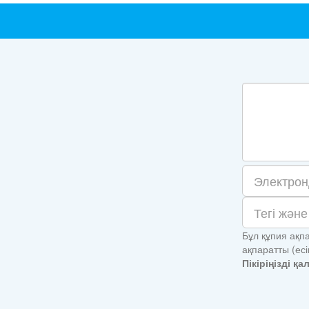
Бұл құпия ақпа
ақпаратты (ес
Пікіріңізді қ