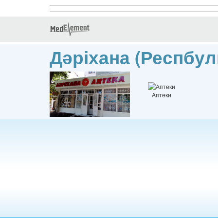
Дәріхана (Респбул
Аптеки