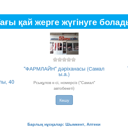
ағы қай жерге жүгінуге бола
"ФАРМЛАЙН" дәріханасы (Самал
ы.а.)
лы, 40
Рсықұлов к-сі, номерсіз ("Самал"
автобекеті)
Көшу
Барлық нұсқалар: Шымкент, Аптеки