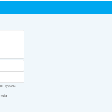
унт туралы
ксіз