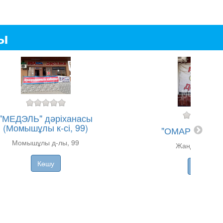
ды
"МЕДЭЛЬ" дәріханасы
(Момышұлы к-сі, 99)
"ОМАР" дәріх
Момышұлы д-лы, 99
Жандосов к-сі,
Көшу
Көшу