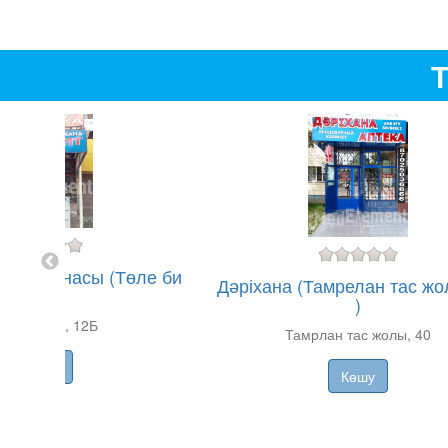
Т
дәріханасы (Төле би
Дәріхана (Тамрелан тас жо
к-сі)
)
өле би к-сі, 12Б
Тамрлан тас жолы, 40
Көшу
Көшу