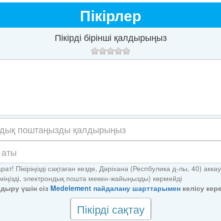
Пікірлер
Пікірді бірінші қалдырыңыз
рат! Пікіріңізді сақтаған кезде, Дәріхана (Респбулика д-лы, 40) акка
іміңізді, электрондық пошта мекен-жайыңызды) көрмейді
алдыру үшін сіз
Medelement пайдалану шарттарымен
келісу кере
Пікірді сақтау