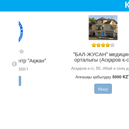
"БАЛ-ЖУСАН" медици
орталығы (Асқаров к-с
ский центр "Ақжан"
Асқаров к-сі, 50, Абай к-сінің 
ман к-ci, 650/1
Алғашқы қабылдау
5000 KZ
Көшу
Көшу