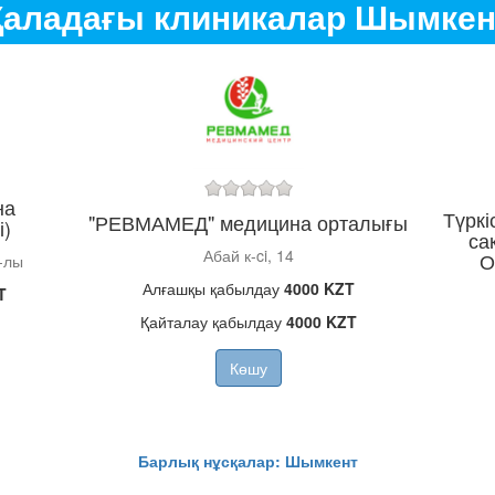
Қаладағы клиникалар Шымкен
на
Түрк
"РЕВМАМЕД" медицина орталығы
і)
са
Абай к-ci, 14
О
д-лы
Алғашқы қабылдау
4000 KZT
T
Қайталау қабылдау
4000 KZT
Көшу
Барлық нұсқалар: Шымкент