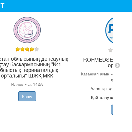
т
істан облысының денсаулық
ROFMEDSERVICE" 
қтау басқармасының "№1
орталығы
блыстық перинаталдық
Қазанқап ақын к-сі, 25, Тә
орталығы" ШЖҚ МКК
қиылысы
Иляев к-сі, 142А
Алғашқы қабылдау
1
Көшу
Қайталау қабылдау
Көшу