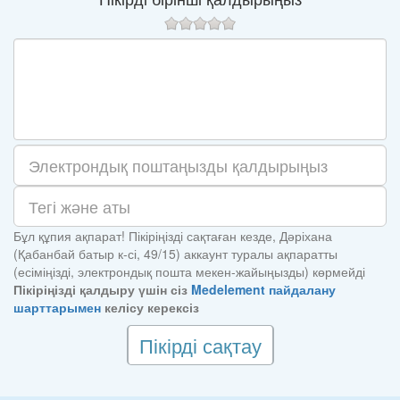
Бұл құпия ақпарат! Пікіріңізді сақтаған кезде, Дәріхана
(Қабанбай батыр к-сі, 49/15) аккаунт туралы ақпаратты
(есіміңізді, электрондық пошта мекен-жайыңызды) көрмейді
Пікіріңізді қалдыру үшін сіз
Medelement пайдалану
шарттарымен
келісу керексіз
Пікірді сақтау