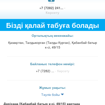
+7 (7282) 241...
-
Көрсету
Бізді қалай табуға болады
Орталықтың мекенжайы:
Қазақстан, Талдыкорган (Талды-Курган), Қабанбай батыр
к-сі, 49/15
Байланыс телефон нөмірі:
+7 (7282) ...
- Көрсету
Жұмыс уақыты:
Тәулік бойы
Дәріхана (Қабанбай батыр к-сі, 49/15) картада