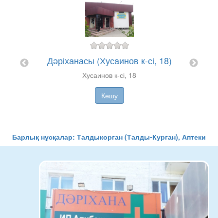
Дәріханасы (Хусаинов к-сі, 18)
і 96)
"
Хусаинов к-сі, 18
Көшу
Барлық нұсқалар: Талдыкорган (Талды-Курган), Аптеки