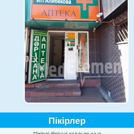
Пікірлер
Пікірді бірінші қалдырыңыз