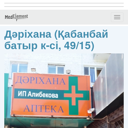
Toggl
naviga
Дәріхана (Қабанбай
батыр к-сі, 49/15)