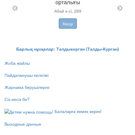
орталығы
Абай к-сі, 269
"МӘР
уі
Көшу
Барлық нұсқалар: Талдыкорган (Талды-Курган)
Жоба жайлы
Пайдаланушы келісімі
Жарнама берушілерге
Сіз иесіз бе?
Балаларға көмек керек!
Выходные данные