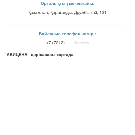
Орталықтың мекенжайы:
Қазақстан, Қарағанды, Дружбы к-ci, 121
Байланыс телефон нөмірі:
+7 (7212) ...
- Көрсету
"АВИЦЕНА" дәріханасы картада