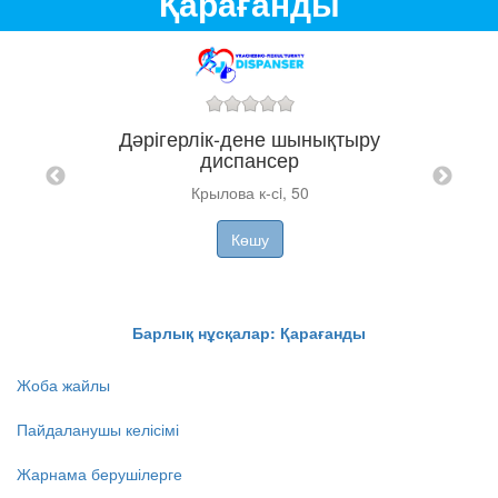
Қарағанды
Дәрігерлік-дене шынықтыру
диспансер
Крылова к-сi, 50
иналық
"BON
Көшу
НП-2
Барлық нұсқалар: Қарағанды
Жоба жайлы
Пайдаланушы келісімі
Жарнама берушілерге