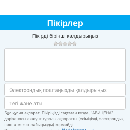
Пікірлер
Пікірді бірінші қалдырыңыз
Бұл құпия ақпарат! Пікіріңізді сақтаған кезде, "АВИЦЕНА"
дәріханасы аккаунт туралы ақпаратты (есіміңізді, электрондық
пошта мекен-жайыңызды) көрмейді