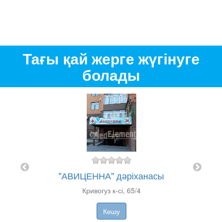
Тағы қай жерге жүгінуге
болады
сы
"АВИЦЕННА" дәріханасы
К
Кривогуз к-сі, 65/4
Көшу