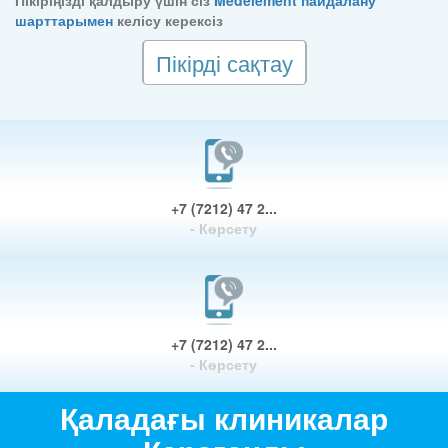
Пікіріңізді қалдыру үшін сіз
Medelement пайдалану
шарттарымен
келісу керексіз
Пікірді сақтау
+7 (7212) 47 2...
- Көрсету
+7 (7212) 47 2...
- Көрсету
Қаладағы клиникалар