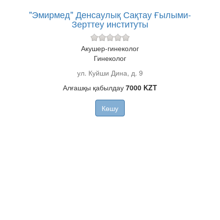
"Эмирмед" Денсаулық Сақтау Ғылыми-
Зерттеу институты
Акушер-гинеколог
Гинеколог
ул. Куйши Дина, д. 9
Алғашқы қабылдау
7000 KZT
Көшу