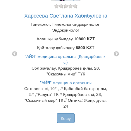
евна
г
Харсеева Светлана Хабибуловна
Касен
T
Гинеколог, Гинеколог-эндокринолог,
Эндокринолог
T
Алғашқы қабылдау
10800 KZT
талығы
/1
Қайталау қабылдау
6800 KZT
"KS
"АЙЯ" медицина орталығы (Қошқарбаев к-
сі)
Сол жағалау, Қошқарбаев д-лы, 28,
"Сказочны мир" ТҮК
"АЙЯ" медицина орталығы
Сәтпаев к-сі, 10/1, // Қабанбай батыр д-лы,
5/1,“Радуга” ТК // Қошқарбаев к-сі, 28,
"Сказочный мир" ТК // Оптика: Жеңіс д-лы,
24
Көшу