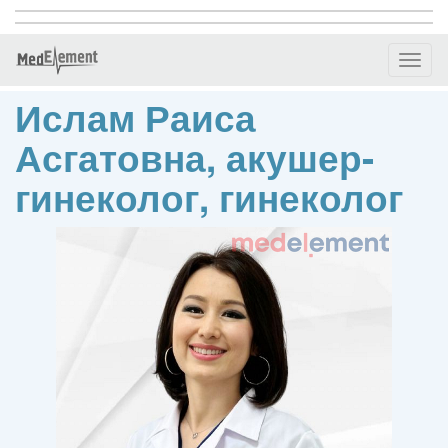
Toggl
naviga
Ислам Раиса
Асгатовна, акушер-
гинеколог, гинеколог