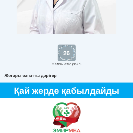
26
Жалпы өтіл (жыл)
Жоғары санатты дәрігер
Қай жерде қабылдайды