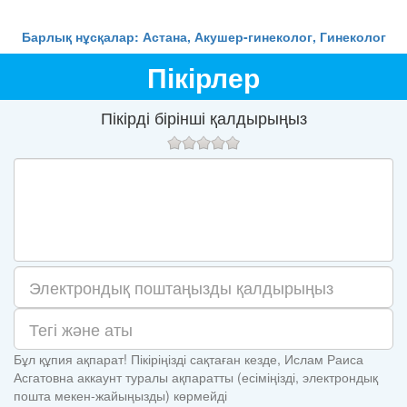
Барлық нұсқалар: Астана, Акушер-гинеколог, Гинеколог
Пікірлер
Пікірді бірінші қалдырыңыз
Бұл құпия ақпарат! Пікіріңізді сақтаған кезде, Ислам Раиса
Асгатовна аккаунт туралы ақпаратты (есіміңізді, электрондық
пошта мекен-жайыңызды) көрмейді