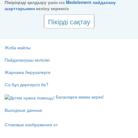
Пікіріңізді қалдыру үшін сіз
Medelement пайдалану
шарттарымен
келісу керексіз
Пікірді сақтау
Жоба жайлы
Пайдаланушы келісімі
Жарнама берушілерге
Сіз бұл дәрігерсіз бе?
Балаларға көмек керек!
Выходные данные
Стоковые изображения от