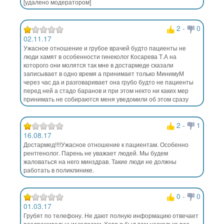
[удалено модератором]
2
-
0
02.11.17
Ужасное отношение и грубое врачей будто пациенты не
люди хамят в особенности гинеколог Косарева Т.А на
которого они молятся так мне в достармеде сказали
записывает в одно время а принимает только МинимуМ
через час да и разговаривает она грубо будто не пациенты
перед ней а стадо баранов и при этом некто ни каких мер
принимать не собираются меня уведомили об этом сразу
2
-
1
16.08.17
Достармед!!!!Ужасное отношение к пациентам. Особенно
рентгенолог. Парень не уважает людей. Мы будем
жаловаться на него минздрав. Такие люди не должны
работать в поликлинике.
0
-
0
01.03.17
Грубят по телефону. Не дают полную информацию отвечает
раздражительным голосом. Хотя я был там несколько раз,