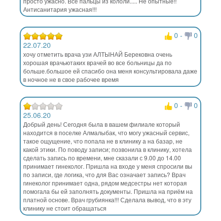
просто ужасно. Все пальцы из кололи..... Не опытные!!
Антисанитария ужасная!!!
0
-
0
22.07.20
хочу отметить врача узи АЛТЫНАЙ Берековна очень
хорошая врачьютаких врачей во все больницы да по
больше.большое ей спасибо она меня консультировала даже
в ночное не в свое рабочее время
0
-
0
25.06.20
Добрый день! Сегодня была в вашем филиале который
находится в поселке Алмалыбак, что могу ужасный сервис,
такое ощущение, что попала не в клинику а на базар, не
какой этики. По поводу записи; позвонила в клинику, хотела
сделать запись по времени, мне сказали с 9.00 до 14.00
принимает гинеколог. Пришла на входе у меня спросили вы
по записи, где логика, что для Вас означает запись? Врач
гинеколог принимает одна, рядом медсестры нет которая
помогала бы ей заполнять документы. Пришла на приём на
платной основе. Врач грубиянка!!! Сделала вывод, что в эту
клинику не стоит обращаться