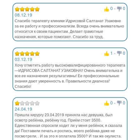
0
-
0
08.12.19
Спасибо терапевту клиники Идрисовой Салтанат Узаковне
за ее работу и профессионализм. Всегда очень внимательно
относится к своим пациентам. Делает грамотные
назначения, которые помогают. Спасибо за труд.
1
-
0
03.12.19
Хочу отметить работу высококвалифицированного терапевта
—ИДРИСОВА САЛТАНАТ УЗАКОВНА!! Очень внимательна и
все.ее назначения результативны! Ее профессиональные
знания дают уверенность в. Правильности диагноза!'
Спасибо!
0
-
0
24.04.19
Пришла хирургу 23.04.2019 приняла нас девушка, был
осмотр ребёнка, ребёнку год. Приём стоит 3500.
Единственная спросили ходит ли у меня ребёнок, я сказала
да! Поставили печать и роспись, моего ребёнка даже не
посмотрели, . И за это я оплатила 3500? И так же окулиста.