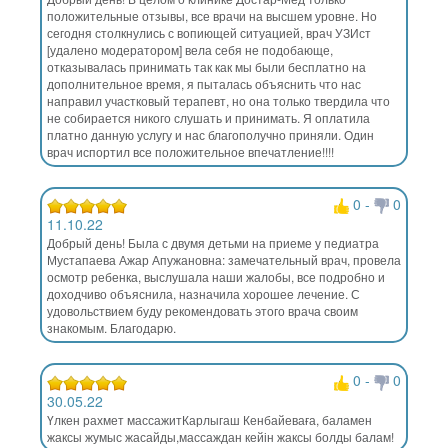
положительные отзывы, все врачи на высшем уровне. Но
сегодня столкнулись с вопиющей ситуацией, врач УЗИст
[удалено модератором] вела себя не подобающе,
отказывалась принимать так как мы были бесплатно на
дополнительное время, я пыталась объяснить что нас
направил участковый терапевт, но она только твердила что
не собирается никого слушать и принимать. Я оплатила
платно данную услугу и нас благополучно приняли. Один
врач испортил все положительное впечатление!!!!
0
-
0
11.10.22
Добрый день! Была с двумя детьми на приеме у педиатра
Мустапаева Ажар Апужановна: замечательный врач, провела
осмотр ребенка, выслушала наши жалобы, все подробно и
доходчиво объяснила, назначила хорошее лечение. С
удовольствием буду рекомендовать этого врача своим
знакомым. Благодарю.
0
-
0
30.05.22
Үлкен рахмет массажитКарлыгаш Кенбайеваға, баламен
жаксы жумыс жасайды,массаждан кейін жаксы болды балам!