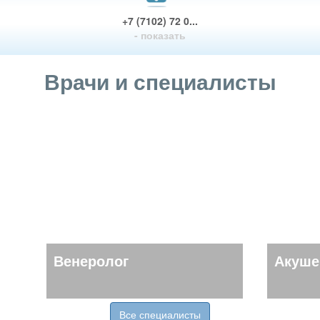
+7 (7102) 72 0...
- показать
Врачи и специалисты
Венеролог
Акуше
Все специалисты