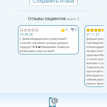
Сохранить отзыв
Отзывы пациентов
всего: 2
0
-
0
19.06.26
27.11.21
С Днём Медицинского работника!!!
Добрый день!Я
Спасибо огромное за ваши добрые
Сва"Макенбаев
сердца!!! 🌺🍀❤️Уважаемая Алмагуль
поблагодарить
Калкеновна счастья вам!!!
профессионали
здоровье!Имен
от регистратур
вежливо и ока
Помогали,лечил
претензий нет,
благодарности
семьям,карьерн
нашего филиал