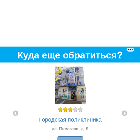
Куда еще обратиться?
я ТОО
Городская поликлиника
П
ул. Пирогова, д. 9