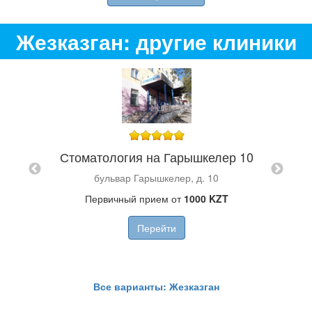
Жезказган: другие клиники
Сто
я ТОО
Стоматология на Гарышкелер 10
бульвар Гарышкелер, д. 10
Первичный прием от
1000 KZT
ZT
Перейти
Все варианты: Жезказган