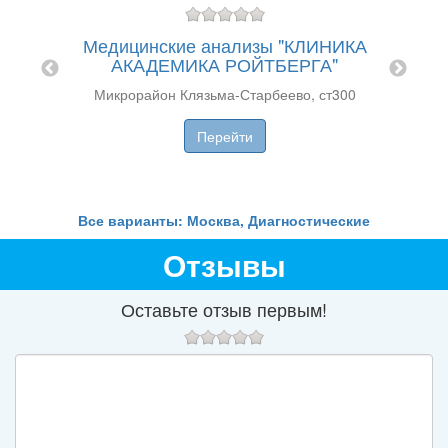
остики
Лече
Медицинские анализы "КЛИНИКА
"Л
АКАДЕМИКА РОЙТБЕРГА"
​Микрорайон Клязьма-Старбеево, ст300
ул. 
Перейти
Все варианты: Москва, Диагностические
Отзывы
Оставьте отзыв первым!