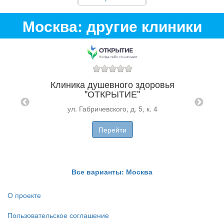
Москва: другие клиники
Ле
Клиника душевного здоровья
"ОТКРЫТИЕ"
ул. Габричевского, д. 5, к. 4
 и
и на
Перейти
еулке
 д.7,
Все варианты: Москва
О проекте
Пользовательское соглашение