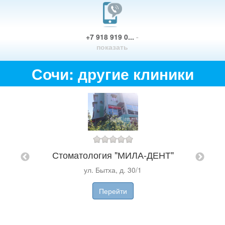
+7 918 919 0...
-
показать
Сочи: другие клиники
Стоматология "МИЛА-ДЕНТ"
Го
альма
С
ул. Бытха, д. 30/1
альма",
Перейти