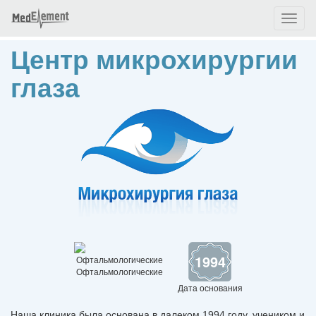
Toggl
naviga
Центр микрохирургии
глаза
1994
Офтальмологические
Дата основания
Наша клиника была основана в далеком 1994 году, учеником и