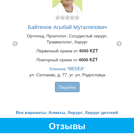
ич
Байтенов Агыбай Муталяпович
Каб
Ортопед, Проктолог, Сосудистый хирург,
Травматолог, Хирург
ZT
П
Первичный прием от
4000 KZT
DICUS"
П
1
Повторный прием от
4000 KZT
Медици
Клиника "MEDEA"
н
ул. Сатпаева, д. 77, уг. ул. Радостовца
Перейти
Все варианты: Алматы, Хирург, Хирург детский
Отзывы