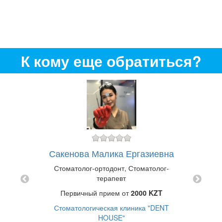
К кому еще обратиться?
вич
донт
Сакенова Малика Ергазиевна
Шеде
клиника
Стоматолог-ортодонт, Стоматолог-
Сто
терапевт
Первичный прием от
2000 KZT
П
Стоматологическая клиника "DENT
Сто
HOUSE"