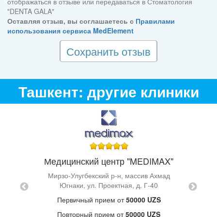
отображаться в отзыве или передаваться в Стоматология
"DENTA GALA"
Оставляя отзыв, вы соглашаетесь с
Правилами
использования сервиса MedElement
Сохранить отзыв
Ташкент: другие клиники
Медицинский центр "MEDIMAX"
S"
Мирзо-Улугбекский р-н, массив Ахмад
ак Йули,
Югнаки, ул. Проектная, д. Г-40
Юнусаб
Первичный прием от
50000 UZS
UZS
Повторный прием от
50000 UZS
ZS