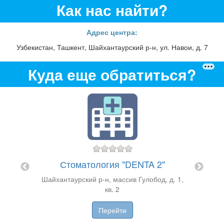
Как нас найти?
Адрес центра:
Узбекистан, Ташкент, Шайхантаурский р-н, ул. Навои, д. 7
Куда еще обратиться?
Сто
ика
р-н Ми
Стоматология "DENTA 2"
вели, д.
Шайхантаурский р-н, массив Гулобод, д. 1,
кв. 2
Перейти