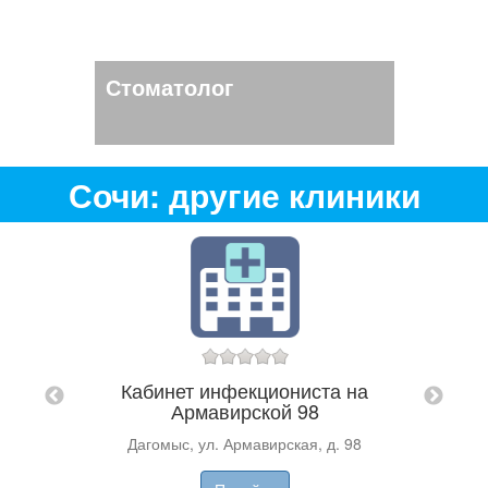
Стоматолог
Сочи: другие клиники
на
Кабинет инфекциониста на
Армавирской 98
М
ж)
Дагомыс, ул. Армавирская, д. 98