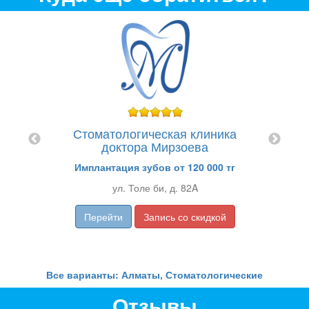
ика
а
Ст
фуллина
Стоматологическая клиника
Семей
доктора Мирзоева
Имплантация зубов от 120 000 тг
ул. Толе би, д. 82A
Перейти
Запись со скидкой
Все варианты: Алматы, Стоматологические
Отзывы