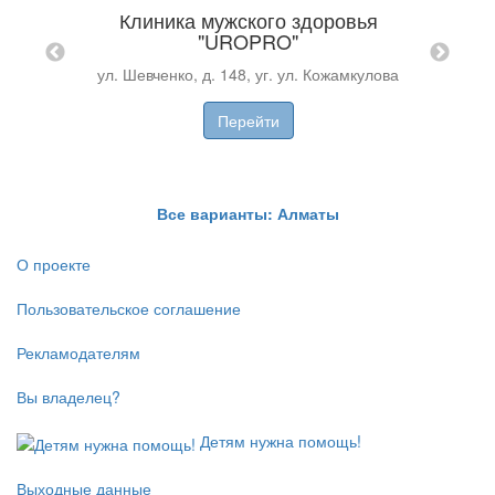
OS
Мед
Клиника мужского здоровья
 на
"UROPRO"
ул. Шевченко, д. 148, уг. ул. Кожамкулова
аже БЦ
Перейти
ZT
ZT
Все варианты: Алматы
О проекте
Пользовательское соглашение
Рекламодателям
Вы владелец?
Детям нужна помощь!
Выходные данные