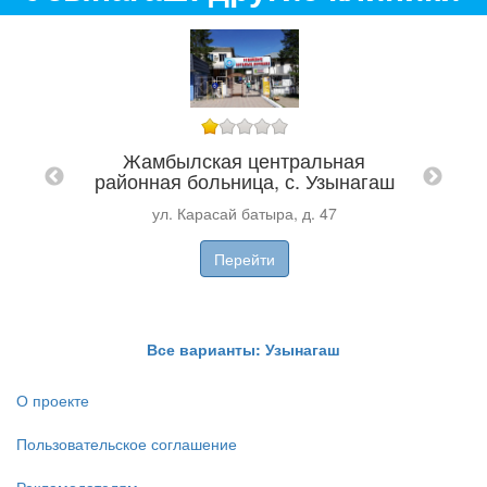
Жамбылская центральная
районная больница, с. Узынагаш
ины
Мед
ул. Карасай батыра, д. 47
Перейти
ZT
Все варианты: Узынагаш
О проекте
Пользовательское соглашение
Рекламодателям