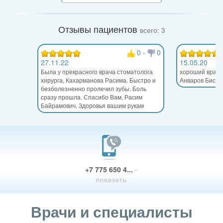
Отзывы пациентов
всего: 3
0
-
0
27.11.22
15.05.20
Была у прекрасного врача стоматолога
хороший врач,
хирурга, Кахарманова Расима. Быстро и
Анваров Бисла
безболезненно пролечил зубы. Боль
сразу прошла. Спасибо Вам, Расим
Байрамович. Здоровья вашим рукам
+7 775 650 4...
-
показать
Врачи и специалисты