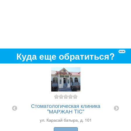
Куда еще обратиться?
ова 1
Стом
Стоматологическая клиника
"МАРЖАН TIC"
ZT
ул. Карасай батыра, д. 101