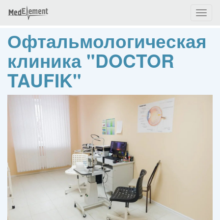
Toggl
naviga
Офтальмологическая
клиника "DOCTOR
TAUFIK"