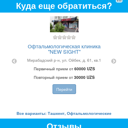
Куда еще обратиться?
Оф
Офтальмологическая клиника
"NEW SIGHT"
Шайхант
пии
Мирабадский р-н, ул. Ойбек, д. 61, кв.1
. 49
Первичный прием от
60000 UZS
Повторный прием от
30000 UZS
Перейти
Все варианты: Ташкент, Офтальмологические
Отзывы