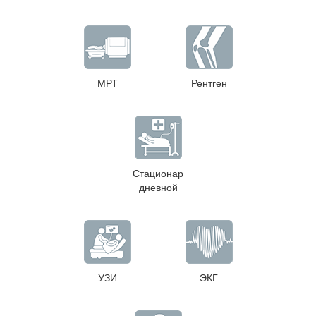
МРТ
Рентген
Стационар
дневной
УЗИ
ЭКГ