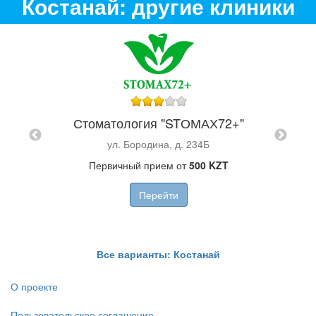
Костанай: другие клиники
Стома
 на
Стоматология "STОМАХ72+"
ул. Бородина, д. 234Б
Первичный прием от
500 KZT
н
Перейти
Все варианты: Костанай
О проекте
Пользовательское соглашение