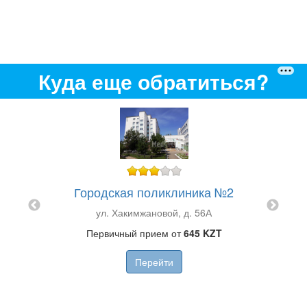
Куда еще обратиться?
Го
Городская поликлиника №2
AM"
ул. Хакимжановой, д. 56А
Первичный прием от
645 KZT
Перейти