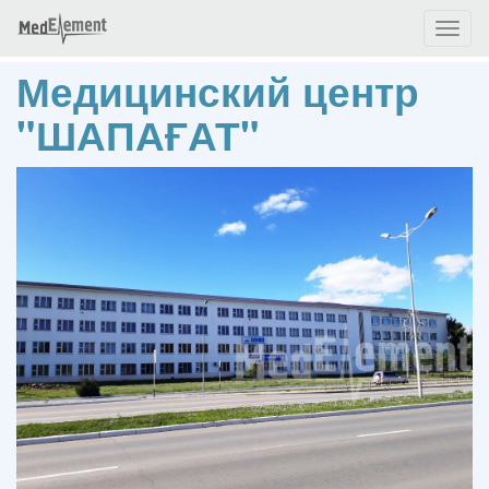
Toggl
naviga
Медицинский центр
"ШАПАҒАТ"