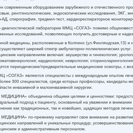
современным оборудованием зарубежного и отечественного прои
ковые, рентгенологические, эндоскопические исследования, ЭКГ, м
АД, спирография, тредмил-тест, кардиореспираторное мониториро
о-диагностической лаборатории ММЦ «СОГАЗ» помимо общеизвестн
менных исследований, позволяющих получить достоверные и над
нной медицины, расположенные в Колпино (ул.Финляндская,13) и 
ествляют широкий спектр амбулаторно-поликлинических услуг. 
инским направлениям включая: акушерство и гинекология; урологи
ерматовенерология; кардиология; неврология; оториноларингология
дятся периодические/предварительные медицинские осмотры, с во
МЦ «СОГАЗ» являются специалисты с международным опытом лече
 более 300 специалистов, среди которых профессоры, кандидаты ме
бласти инвазивной и малоинвазивной хирургии.
З МЕДИЦИНА» объединена общими целями и ценностями
: предост
дуальный подход к пациенту, основанный на уважении и внимании 
нение как традиционных, так и новейших, щадящих методов лечен
 МЕДИЦИНА» по-прежнему направляет свое внимание на развитие
цинских направлений и уникальных процедур, усовершенствовани
цинским и административным персоналом.