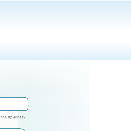
М
огла прислать