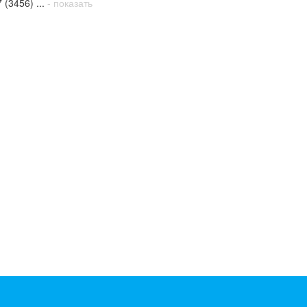
 (3456) ...
- показать