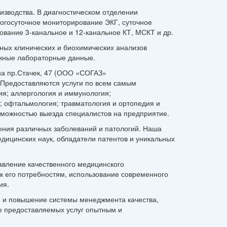
зводства. В диагностическом отделении
ногосуточное мониторирование ЭКГ, суточное
вание 3-канальное и 12-канальное КТ, МСКТ и др.
ых клинических и биохимических анализов
ежные лабораторные данные.
на пр.Стачек, 47 (ООО «СОГАЗ»
Предоставляются услуги по всем самым
я; аллергология и иммунология;
; офтальмология; травматология и ортопедия и
зможностью выезда специалистов на предприятие.
ния различных заболеваний и патологий. Наша
дицинских наук, обладатели патентов и уникальных
авление качественного медицинского
к его потребностям, использование современного
ия.
 и повышение системы менеджмента качества,
е предоставляемых услуг опытным и