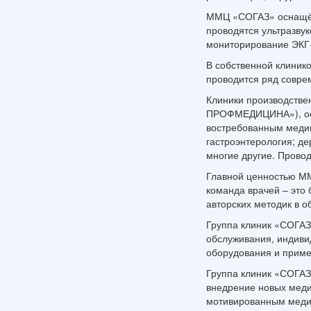
ММЦ «СОГАЗ» оснащён 
проводятся ультразву
мониторирование ЭКГ+
В собственной клиник
проводится ряд совре
Клиники производстве
ПРОФМЕДИЦИНА»), осущ
востребованным медиц
гастроэнтерология; д
многие другие. Прово
Главной ценностью М
команда врачей – это
авторских методик в о
Группа клиник «СОГА
обслуживания, индиви
оборудования и приме
Группа клиник «СОГАЗ
внедрение новых меди
мотивированным меди