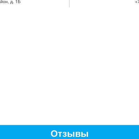
йон, д. 1Б
+7
Отзывы