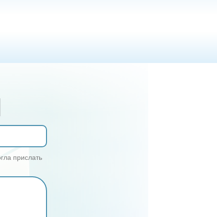
М
огла прислать