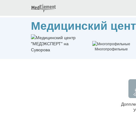
Медицинский цен
Многопрофильные
Доппле
У