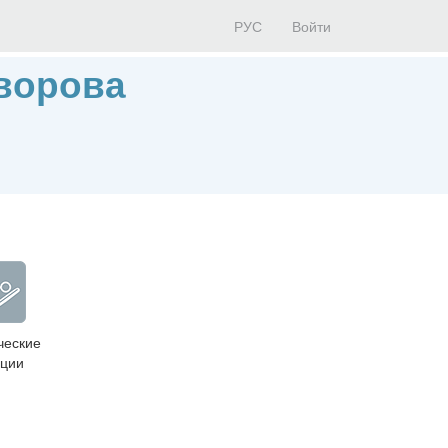
РУС
Войти
ворова
ческие
ции