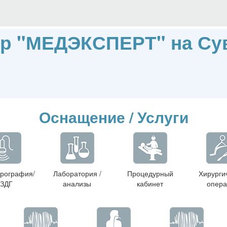
тр "МЕДЭКСПЕРТ" на Су
Оснащение / Услуги
рография/
Лаборатория /
Процедурный
Хирурги
ЗДГ
анализы
кабинет
опера