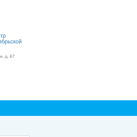
тр
ябрьской
, д. 67