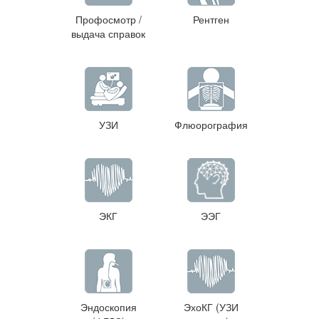
Профосмотр /
Рентген
выдача справок
УЗИ
Флюорография
ЭКГ
ЭЭГ
Эндоскопия
ЭхоКГ (УЗИ