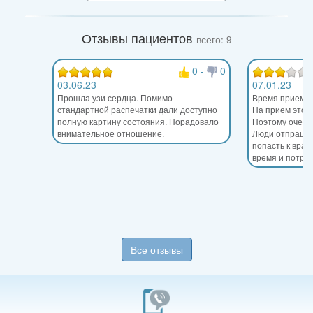
Отзывы пациентов
всего: 9
0
-
0
03.06.23
07.01.23
Прошла узи сердца. Помимо
Время приема 
стандартной распечатки дали доступно
На прием этого
полную картину состояния. Порадовало
Поэтому очере
внимательное отношение.
Люди отпрашив
попасть к врач
время и потра
Все отзывы