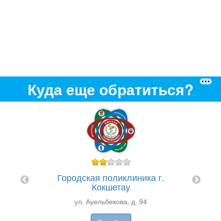
Куда еще обратиться?
ERA"
Городская поликлиника г.
Мед
Кокшетау
ZT
ул. Ауельбекова, д. 94
ZT