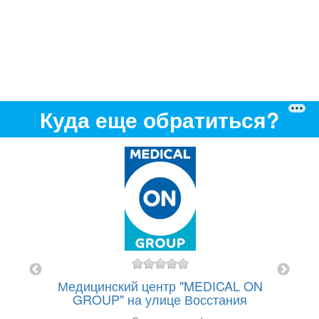
Куда еще обратиться?
Много
ров
о
. 16
Медицинский центр "MEDICAL ON
GROUP" на улице Восстания