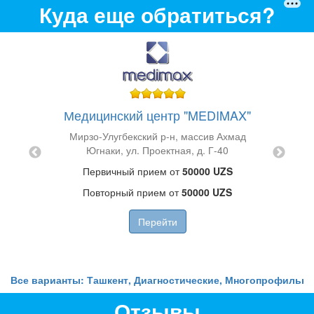
Куда еще обратиться?
Медицинский центр "MEDIMAX"
D"
Мирзо-Улугбекский р-н, массив Ахмад
 д. 2А
Югнаки, ул. Проектная, д. Г-40
UZS
Юнусаб
Первичный прием от
50000 UZS
ZS
Повторный прием от
50000 UZS
Перейти
Все варианты: Ташкент, Диагностические, Многопрофильн
Отзывы