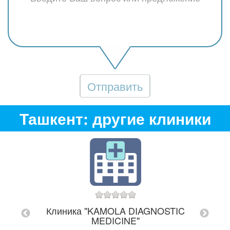
Отправить
Ташкент: другие клиники
HIFO"
абад, 3-
Клиника "KAMOLA DIAGNOSTIC
Ст
MEDICINE"