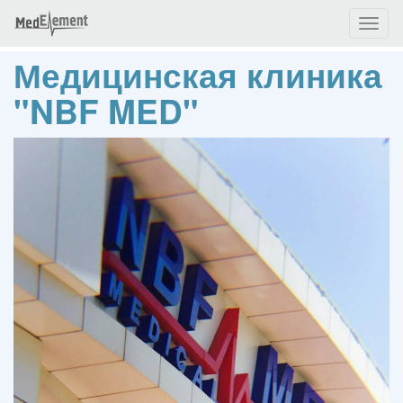
Toggl
naviga
Медицинская клиника
"NBF MED"