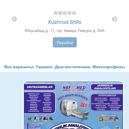
Меди
"
Мирз
ва, д. 1
Xushnud Shifo
Ю
Юнусабад д. 11, пр. Амира Тимура д. 34А
П
П
Перейти
Все варианты: Ташкент, Диагностические, Многопрофильны