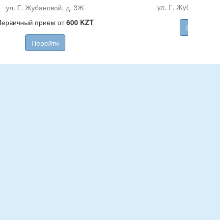
ул. Г. Жубановой, у
ул. Г. Жубановой, д. 3Ж
Первичный прием от
600 KZT
Перейти
Перейти