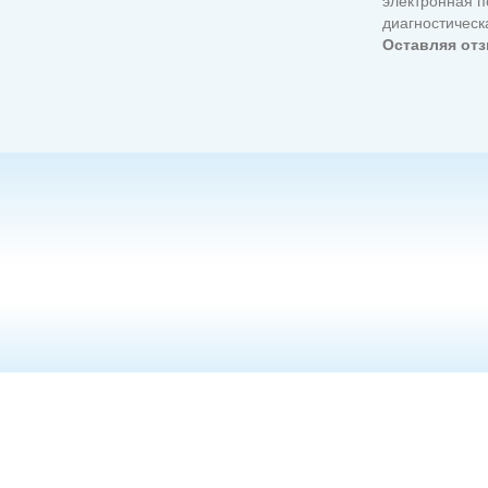
электронная по
диагностичес
Оставляя отз