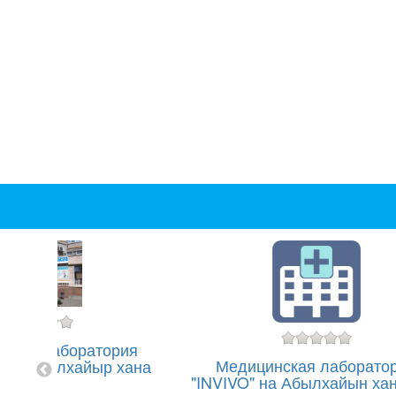
ская лаборатория
Медицинская лаборато
 на Абылхайыр хана
"INVIVO" на Абылхайын хан
61Г