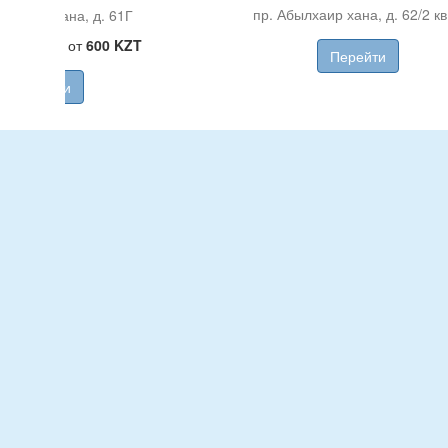
пр. Абылхаир хана, д. 62/2 кв
илкайыр хана, д. 61Г
ый прием от
600 KZT
Перейти
Перейти