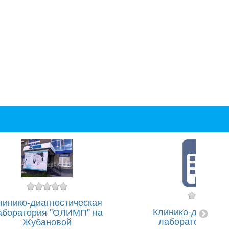
линико-диагностическая
Клинико-диагнос
аборатория "ОЛИМП" на
лаборатория "
Жубановой