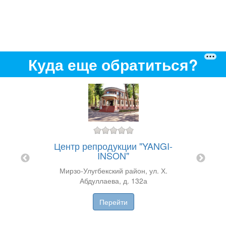
Куда еще обратиться?
"
Центр репродукции "YANGI-
иша, д.
INSON"
г.
Мирзо-Улугбекский район, ул. Х.
UZS
Абдуллаева, д. 132а
ZS
Перейти