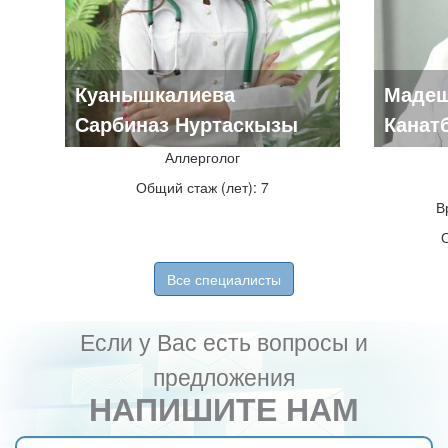
Куанышкалиева
Мадеш
Сарбиназ Нуртаскызы
Канат
Аллерголог
Общий стаж (лет): 7
В
Все специалисты
Если у Вас есть вопросы и
предложения
НАПИШИТЕ НАМ