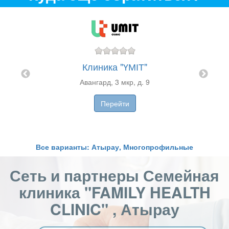
Клиника "ҮМІТ"
МЕД"
Авангард, 3 мкр, д. 9
Медиц
Перейти
Все варианты: Атырау, Многопрофильные
Сеть и партнеры Семейная
клиника "FAMILY HEALTH
CLINIC" , Атырау