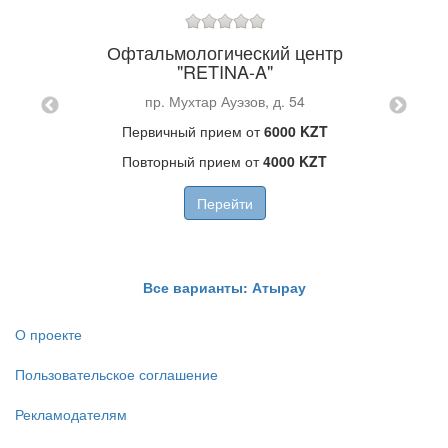
Офтальмологический центр
Ст
ика
"RETINA-A"
пр. Мухтар Ауэзов, д. 54
А
м
Первичный прием от
6000 KZT
Повторный прием от
4000 KZT
Перейти
Все варианты: Атырау
О проекте
Пользовательское соглашение
Рекламодателям