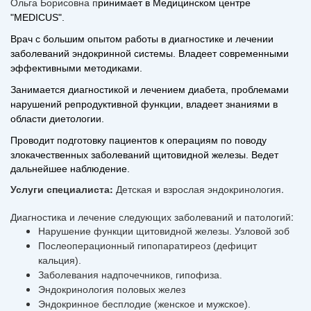
Ольга Борисовна п
ринимает в Медицинском центре
"MEDICUS".
Врач с
большим опытом работы в диагностике и лечении
заболеваний эндокринной системы. В
ладеет
современными
эффективными методиками
.
З
анимается диагностикой и лечением диабета,
проблемами
нарушений репродуктивной функции,
владеет знаниями в
области диетологии.
Проводит подготовку пациентов
к операциям по поводу
злокачественных заболеваний щитовидной железы. Ведет
дальнейшее наблюдение.
Услуги специалиста:
Детская и взрослая эндокринология.
Диагностика и лечение следующих заболеваний и патологий:
Нарушение функции щитовидной железы. Узловой зоб
Послеоперационный гипопаратиреоз (дефицит
кальция).
Заболевания надпочечников, гипофиза.
Эндокринология половых желез
Эндокринное бесплодие (женское и мужское).