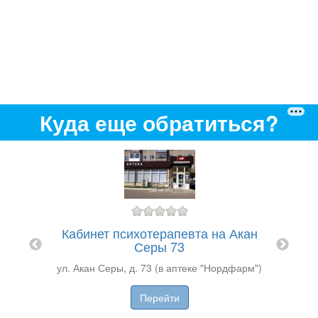
Куда еще обратиться?
Кабинет психотерапевта на Акан
Серы 73
ул. Акан Серы, д. 73 (в аптеке "Нордфарм")
ожно-
Акм
нсер
Перейти