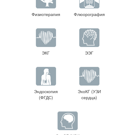
Физиотерапия
Флюорография
ЭКГ
ЭЭГ
Эндоскопия
ЭхоКГ (УЗИ
(ФГДС)
сердца)