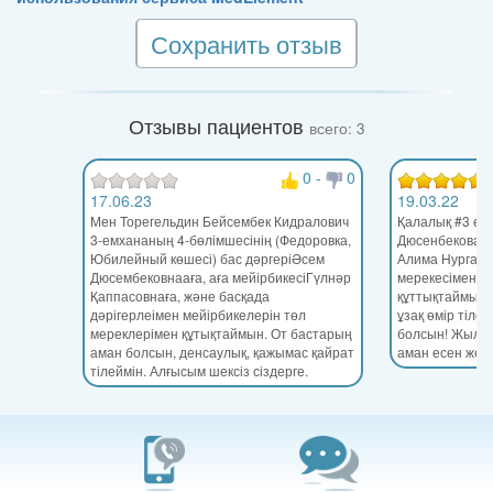
Сохранить отзыв
Отзывы пациентов
всего: 3
0
-
0
17.06.23
19.03.22
Мен Торегельдин Бейсембек Кидралович
Қалалық #3 е
3-емхананың 4-бөлімшесінің (Федоровка,
Дюсенбекова Б
Юбилейный көшесі) бас дәргеріӘсем
Алима Нургаби
Дюсембековнааға, аға мейірбикесіГүлнәр
мерекесімен ш
Қаппасовнаға, және басқада
құттықтаймын.
дәрігерлеімен мейірбикелерін төл
ұзақ өмір тілей
мереклерімен құтықтаймын. От бастарың
болсын! Жылда
аман болсын, денсаулық, қажымас қайрат
аман есен жете
тілеймін. Алғысым шексіз сіздерге.