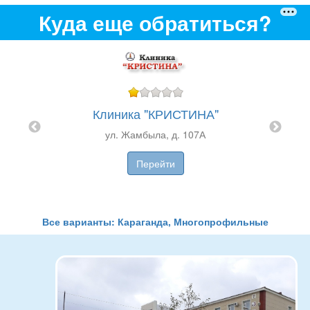
Куда еще обратиться?
Клиника "КРИСТИНА"
ул. Жамбыла, д. 107А
П
Перейти
ная
П
а
ие)
Все варианты: Караганда, Многопрофильные