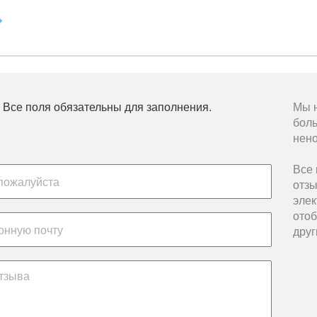
 Все поля обязательны для заполнения.
Мы н
бол
нено
Все 
отзы
элек
отоб
друг