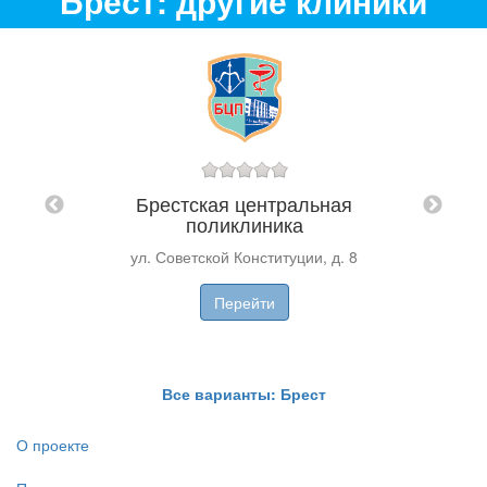
Брест: другие клиники
льный
Нет
Брестская центральная
Дарк
поликлиника
ул. Советской Конституции, д. 8
Перейти
Все варианты: Брест
О проекте