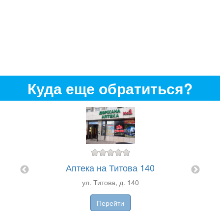
Куда еще обратиться?
Ап
 на
Аптека на Титова 140
ул. Титова, д. 140
Перейти